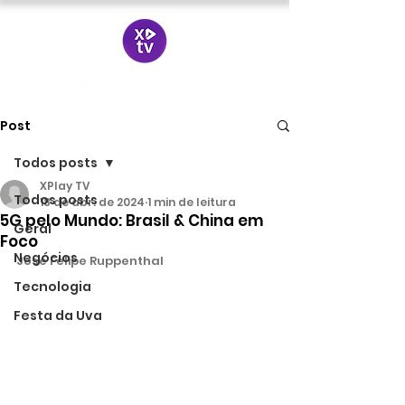
Post
Todos posts
XPlay TV
Todos posts
18 de abr. de 2024
1 min de leitura
5G pelo Mundo: Brasil & China em
Geral
Foco
Negócios
José Felipe Ruppenthal
Tecnologia
Festa da Uva