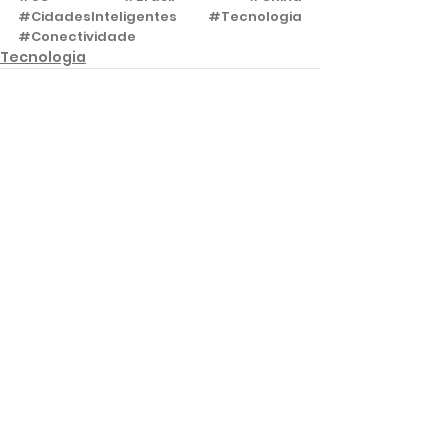
#CidadesInteligentes
#Tecnologia
#Conectividade
Tecnologia
Ver tudo
Posts recentes