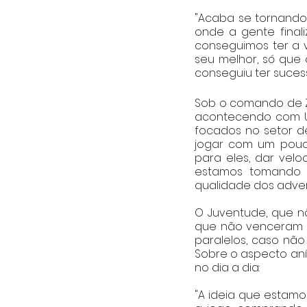
"Acaba se tornando r
onde a gente final
conseguimos ter a v
seu melhor, só que
conseguiu ter sucesso
Sob o comando de Za
acontecendo com Um
focados no setor de
jogar com um pouc
para eles, dar vel
estamos tomando g
qualidade dos advers
O Juventude, que n
que não venceram s
paralelos, caso não 
Sobre o aspecto aní
no dia a dia:
"A ideia que estamo