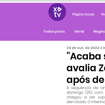
Página Inicial
No
Todos posts
Geral
Negóc
24 de out. de 2022
2 
"Acaba s
avalia Z
após de
A sequência de cin
domingo (25), com, 
chegou a ser sup
derrotado. O interin