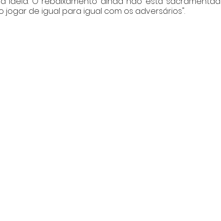
a ideia. O rebaixamento ainda não está sacramentado
jogar de igual para igual com os adversários".  