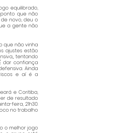
ogo equilibrado, 
 ponto que não 
 de novo, deu o 
ue a gente não 
o que não vinha 
 ajustes estão 
siva,, tentando 
 dar confiança 
fensiva. Ainda 
scos e aí é a 
rá e Coritiba, 
r de resultado 
a-feira, 21h30. 
oco no trabalho 
 o melhor jogo 