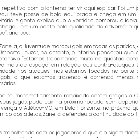
epetitivo com a lanterna ter vir aqui explicar. Foi um j
izou, teve posse de bola equilibrada e chega em um
itória. A gente explica que o vestiário comprou a ideia
 chegou em um ponto pela qualidade do adversário q
", analisou.   
nella, o Juventude marcou gols em todas as paridas, 
berto Louzer, no entanto, o interino ponderou que os
fensivo: "Estamos trabalhando muito na questão defen
o mais de espaço em relação aos contra-ataques. É
ocidade nos ataques, mas estamos focados na parte de
ols, o que estamos trazendo é correndo menos ri
ários".
ão foi matematicamente rebaixado ontem graças a Cea
eus jogos, pode cair na próxima rodada, sem depende
vença o Atlético-MG, em Belo Horizonte, na próxima quint
mico dos atletas, Zanella defendeu a continuidade do f
s trabalhando com os jogadores é que ele sigam dando