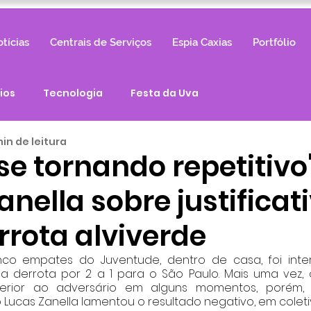
tícias
Centrais de Serviços
Espia Caxias
Portfólio
ios
Tecnologia
Festa da Uva
min de leitura
e tornando repetitivo"
anella sobre justificat
rrota alviverde
co empates do Juventude, dentro de casa, foi inte
a derrota por 2 a 1 para o São Paulo. Mais uma vez, o
erior ao adversário em alguns momentos, porém,
o Lucas Zanella lamentou o resultado negativo, em coletiv