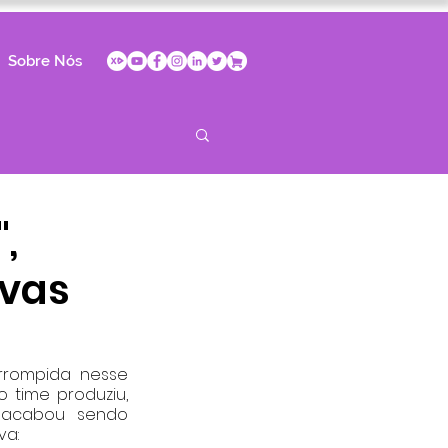
Sobre Nós
,
ivas
rrompida nesse 
 time produziu, 
 acabou sendo 
a:  