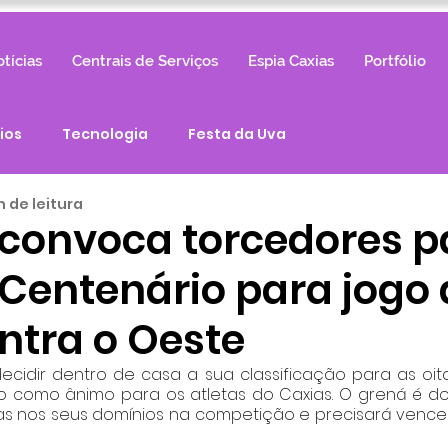
tícias
Centrais de Serviços
Espia Caxias
Portfólio
ios
Tecnologia
Festa da Uva
n de leitura
convoca torcedores p
 Centenário para jogo
ntra o Oeste
decidir dentro de casa a sua classificação para as oita
do como ânimo para os atletas do Caxias. O grená é d
 nos seus domínios na competição e precisará vencer