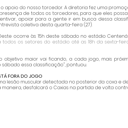
o apoio do nosso torcedor. A diretoria fez uma promoçã
resença de todos os torcedores, para que eles possam
entivar, apoiar para a gente ir em busca dessa classifi
revista coletiva desta quarta-feira (27). 
Oeste ocorre às 15h deste sábado no estádio Centenári
 todos os setores do estádio até as 18h da sexta-feir
objetivo maior vai ficando, a cada jogo, mais próxim
 sábado essa classificação", pontuou.
ESTÁ FORA DO JOGO
a lesão muscular detectada no posterior da coxa e dev
 maneira, desfalcará o Caxias na partida de volta contra