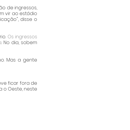
o de ingressos, 
 vir ao estádio 
cação", disse o 
o. 
Os ingressos 
a
. No dia, sobem 
o. Mas a gente 
e ficar fora de 
 o Oeste, neste 