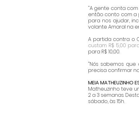
"A gente conta com 
então conto com a p
para nos ajudar, inc
volante Amaral na ent
A partida contra o 
custam R$ 5,00 para
para R$ 10,00. 
"Nós sabemos que o 
precisa confirmar no
MEIA MATHEUZINHO 
Matheuzinho teve um
2 a 3 semanas. Desta
sábado, às 15h.