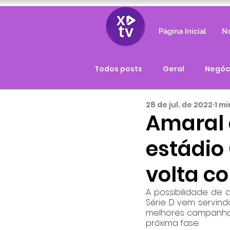
Página Inicial
No
Todos posts
Geral
Negóc
28 de jul. de 2022
1 mi
Amaral 
estádio
volta co
A possibilidade de 
Série D vem servin
melhores campanhas
próxima fase.