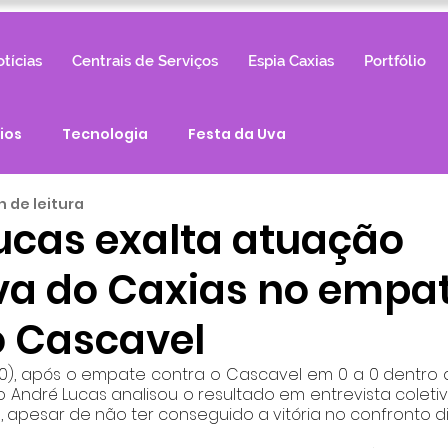
tícias
Centrais de Serviços
Espia Caxias
Portfólio
ios
Tecnologia
Festa da Uva
n de leitura
ucas exalta atuação
va do Caxias no empa
o Cascavel
0), após o empate contra o Cascavel em 0 a 0 dentro de
 André Lucas analisou o resultado em entrevista coletiva
 apesar de não ter conseguido a vitória no confronto dir