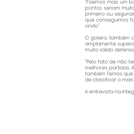
"Fizemos mais um bo
pontos seriam muito
primeiro ou segundo
que conseguimos faze
vindo". 
O goleiro também d
amplamente superio
muito sólido defensi
"Pelo fato de não t
melhores partidas.
também. Temos que m
de classificar o mais
A entrevista na ínteg