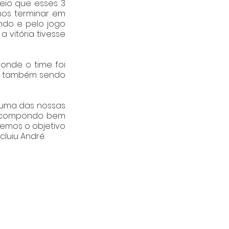
eio que esses 3 
os terminar em 
do e pelo jogo 
 vitória tivesse 
nde o time foi 
s também sendo 
 uma das nossas 
recompondo bem 
mos o objetivo 
luiu André. 