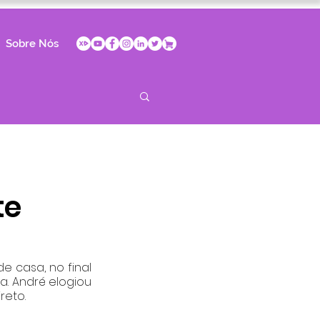
Sobre Nós
te
 casa, no final 
. André elogiou 
eto. 