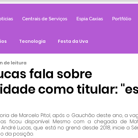
tícias
Centrais de Serviços
Espia Caxias
Portfólio
ios
Tecnologia
Festa da Uva
in de leitura
ucas fala sobre
idade como titular: "e
ia de Marcelo Pitol, após o Gauchão deste ano, a vag
xias ficou disponível. Mesmo com a chegada de Math
André Lucas, que está no grená desde 2018, inicie a Sér
 da posição.