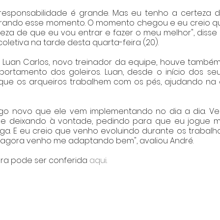
 responsabilidade é grande. Mas eu tenho a certeza d
rando esse momento. O momento chegou e eu creio que
eza de que eu vou entrar e fazer o meu melhor", disse 
oletiva na tarde desta quarta-feira (20).
Luan Carlos, novo treinador da equipe, houve tamb
rtamento dos goleiros. Luan, desde o início dos seus
ue os arqueiros trabalhem com os pés, ajudando na 
go novo que ele vem implementando no dia a dia. V
e deixando à vontade, pedindo para que eu jogue m
ga. E eu creio que venho evoluindo durante os trabalhos.
 agora venho me adaptando bem", avaliou André.
gra pode ser conferida 
aqui
.