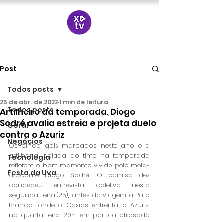
Post
Todos posts
25 de abr. de 2022
1 min de leitura
Todos posts
Artilheiro da temporada, Diogo
Sodré avalia estreia e projeta duelo
Geral
contra o Azuriz
Negócios
Os cinco gols marcados neste ano e a 
artilharia isolada do time na temporada 
Tecnologia
refletem o bom momento vivido pelo meia-
Festa da Uva
atacante Diogo Sodré. O camisa dez 
concedeu entrevista coletiva nesta 
segunda-feira (25), antes da viagem a Pato 
Branco, onde o Caxias enfrenta o Azuriz, 
na quarta-feira, 20h, em partida atrasada 