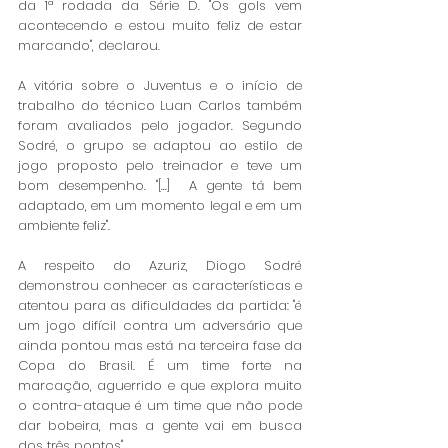
da 1ª rodada da Série D. "Os gols vem 
acontecendo e estou muito feliz de estar 
marcando", declarou. 
A vitória sobre o Juventus e o início de 
trabalho do técnico Luan Carlos também 
foram avaliados pelo jogador. Segundo 
Sodré, o grupo se adaptou ao estilo de 
jogo proposto pelo treinador e teve um 
bom desempenho. "[...]  A gente tá bem 
adaptado, em um momento legal e em um 
ambiente feliz". 
A respeito do Azuriz, Diogo Sodré 
demonstrou conhecer as características e 
atentou para as dificuldades da partida: "é 
um jogo difícil contra um adversário que 
ainda pontou mas está na terceira fase da 
Copa do Brasil. É um time forte na 
marcação, aguerrido e que explora muito 
o contra-ataque é um time que não pode 
dar bobeira, mas a gente vai em busca 
dos três pontos". 