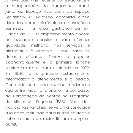
A novidade mais recente do restaurante é 
a inauguração do parquinho infantil 
junto ao Espaço Kids, além do Espaço 
PetFriendly. O BaitaKão completa cinco 
décadas como referência em inovação e 
bem-servir na área gastronômica em 
Caxias do Sul. O empreendimento aposta 
na evolução constante para oferecer 
qualidade, melhoria nos serviços e 
diferenciais à clientela – boa parte fiel 
durante décadas. Trouxe o popular 
cachorro-quente e o primeiro lanche 
servido em trailer para a cidade, em 1972. 
Em 1996, foi o primeiro restaurante a 
informatizar o atendimento e o pedido. 
Contando com uma cozinha moderna e 
equipe treinada, foi pioneiro na conquista 
da Certificação do Sebrae no Programa 
de Alimentos Seguros (PAS). Além dos 
tradicionais lanches, serve uma variedade 
à la carte, incluindo baurus, filés, saladas e 
sobremesas, e ao meio-dia um completo 
buffet.