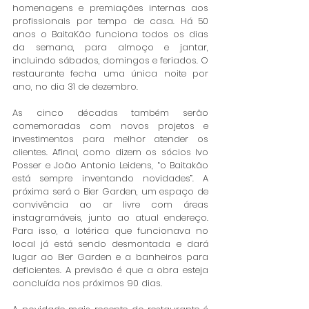
homenagens e premiações internas aos 
profissionais por tempo de casa. Há 50 
anos o BaitaKão funciona todos os dias 
da semana, para almoço e jantar, 
incluindo sábados, domingos e feriados. O 
restaurante fecha uma única noite por 
ano, no dia 31 de dezembro.
As cinco décadas também serão 
comemoradas com novos projetos e 
investimentos para melhor atender os 
clientes. Afinal, como dizem os sócios Ivo 
Posser e João Antonio Leidens, “o Baitakão 
está sempre inventando novidades”. A 
próxima será o Bier Garden, um espaço de 
convivência ao ar livre com áreas 
instagramáveis, junto ao atual endereço. 
Para isso, a lotérica que funcionava no 
local já está sendo desmontada e dará 
lugar ao Bier Garden e a banheiros para 
deficientes. A previsão é que a obra esteja 
concluída nos próximos 90 dias.