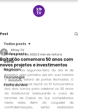
Post
Todos posts
XPlay TV
Todos posts
8 de fev. de 2022
2 min de leitura
BaitaKão comemora 50 anos com
Geral
novos projetos e investimentos
Negócios
Na noite da segunda-feira do dia 14 de 
fevereiro, pela primeira vez em sua história 
Tecnologia
o 
BaitaKão
 estará de portas fechadas. O 
motivo é especial: reunir os 57 funcionários 
Festa da Uva
dos dois turnos para celebrar os 50 anos 
do tradicional restaurante e casa de 
lanches de Caxias do Sul, completados 
nesta data. Além do coquetel de 
confraternização, serão realizadas 