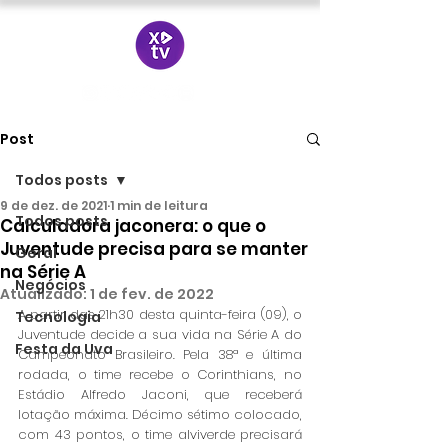
Post
Todos posts
9 de dez. de 2021
1 min de leitura
Todos posts
Calculadora jaconera: o que o
Juventude precisa para se manter
Geral
na Série A
Negócios
Atualizado:
1 de fev. de 2022
A partir das 21h30 desta quinta-feira (09), o 
Tecnologia
Juventude decide a sua vida na Série A do 
Festa da Uva
Campeonato Brasileiro. Pela 38ª e última 
rodada, o time recebe o Corinthians, no 
Estádio Alfredo Jaconi, que receberá 
lotação máxima. Décimo sétimo colocado, 
com 43 pontos, o time alviverde precisará 