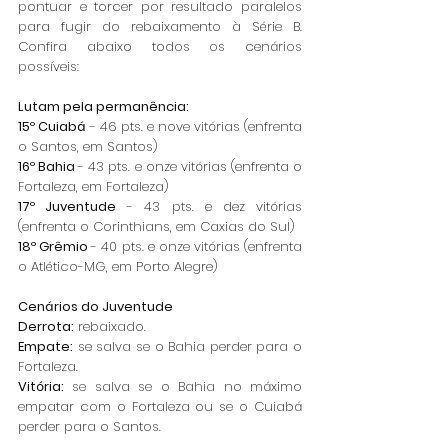
pontuar e torcer por resultado paralelos 
para fugir do rebaixamento à Série B. 
Confira abaixo todos os cenários 
possíveis:
Lutam pela permanência: 
15º Cuiabá
 - 46 pts. e nove vitórias (enfrenta 
o Santos, em Santos) 
16º Bahia 
- 43 pts. e onze vitórias (enfrenta o 
Fortaleza, em Fortaleza) 
17º Juventude
 - 43 pts. e dez vitórias 
(enfrenta o Corinthians, em Caxias do Sul)
18º Grêmio 
- 40 pts. e onze vitórias (enfrenta 
o Atlético-MG, em Porto Alegre)   
Cenários do Juventude 
Derrota:
 rebaixado. 
Empate:
 se salva se o Bahia perder para o 
Fortaleza. 
Vitória:
 se salva se o Bahia no máximo 
empatar com o Fortaleza ou se o Cuiabá 
perder para o Santos. 