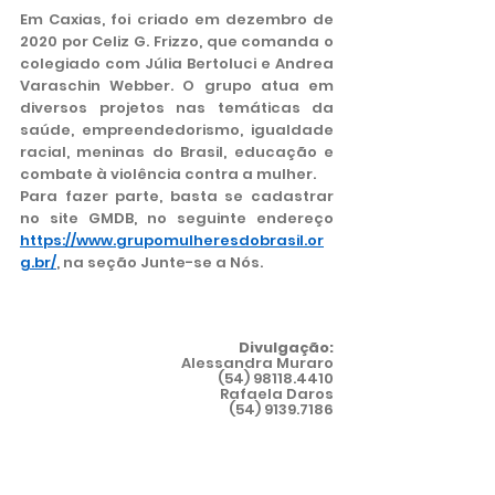
Em Caxias, foi criado em dezembro de 
2020 por Celiz G. Frizzo, que comanda o 
colegiado com Júlia Bertoluci e Andrea 
Varaschin Webber. O grupo atua em 
diversos projetos nas temáticas da 
saúde, empreendedorismo, igualdade 
racial, meninas do Brasil, educação e 
combate à violência contra a mulher.
Para fazer parte, basta se cadastrar 
no site GMDB, no seguinte endereço 
https://www.grupomulheresdobrasil.or
g.br/
, na seção Junte-se a Nós.
Divulgação:
Alessandra Muraro
(54) 98118.4410
Rafaela Daros
(54) 9139.7186
@grupomulheresdobrasilcaxiasdosul