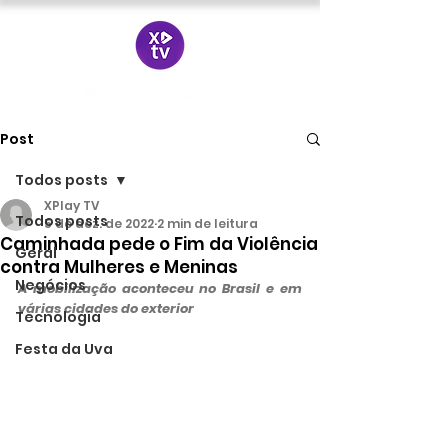
Post
Todos posts
XPlay TV
Todos posts
5 de dez. de 2022
2 min de leitura
Caminhada pede o Fim da Violência
Geral
contra Mulheres e Meninas
Negócios
A mobilização aconteceu no Brasil e em 
várias cidades do exterior
Tecnologia
Festa da Uva