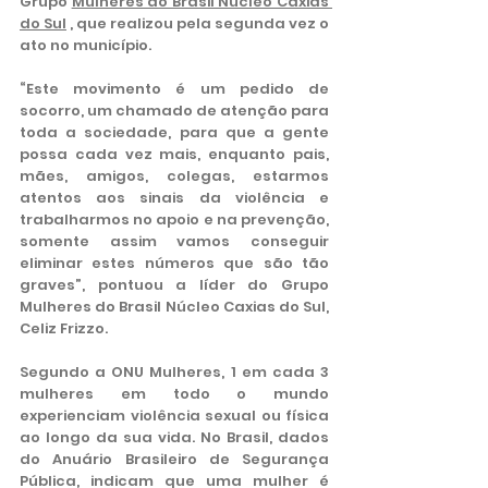
Grupo 
Mulheres do Brasil Núcleo Caxias 
do Sul
 , que realizou pela segunda vez o 
ato no município.
“Este movimento é um pedido de 
socorro, um chamado de atenção para 
toda a sociedade, para que a gente 
possa cada vez mais, enquanto pais, 
mães, amigos, colegas, estarmos 
atentos aos sinais da violência e 
trabalharmos no apoio e na prevenção, 
somente assim vamos conseguir 
eliminar estes números que são tão 
graves”, pontuou a líder do Grupo 
Mulheres do Brasil Núcleo Caxias do Sul, 
Celiz Frizzo.
Segundo a ONU Mulheres, 1 em cada 3 
mulheres em todo o mundo 
experienciam violência sexual ou física 
ao longo da sua vida. No Brasil, dados 
do Anuário Brasileiro de Segurança 
Pública, indicam que uma mulher é 