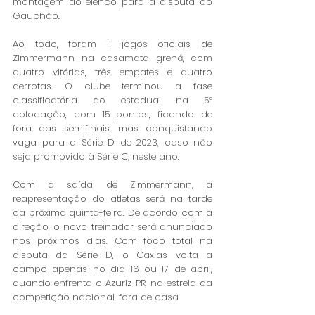
montagem do elenco para a disputa do 
Gauchão.
Ao todo, foram 11 jogos oficiais de 
Zimmermann na casamata grená, com 
quatro vitórias, três empates e quatro 
derrotas. O clube terminou a fase 
classificatória do estadual na 5ª 
colocação, com 15 pontos, ficando de 
fora das semifinais, mas conquistando 
vaga para a Série D de 2023, caso não 
seja promovido à Série C, neste ano. 
Com a saída de Zimmermann, a 
reapresentação do atletas será na tarde 
da próxima quinta-feira. De acordo com a 
direção, o novo treinador será anunciado 
nos próximos dias. Com foco total na 
disputa da Série D, o Caxias volta a 
campo apenas no dia 16 ou 17 de abril, 
quando enfrenta o Azuriz-PR, na estreia da 
competição nacional, fora de casa. 