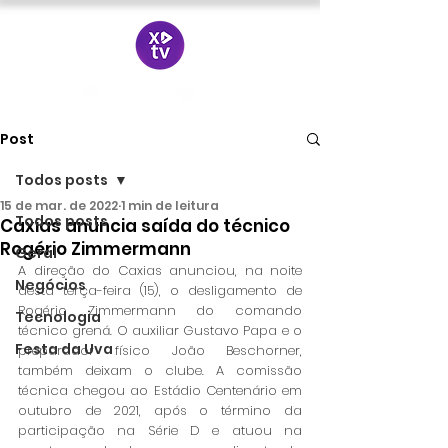
Post
Todos posts
15 de mar. de 2022
1 min de leitura
Todos posts
Caxias anuncia saída do técnico
Rogério Zimmermann
Geral
A direção do Caxias anunciou, na noite 
Negócios
desta terça-feira (15), o desligamento de 
Rogério Zimmermann do comando 
Tecnologia
técnico grená. O auxiliar Gustavo Papa e o 
Festa da Uva
preparador físico João Beschorner, 
também deixam o clube. A comissão 
técnica chegou ao Estádio Centenário em 
outubro de 2021, após o término da 
participação na Série D e atuou na 