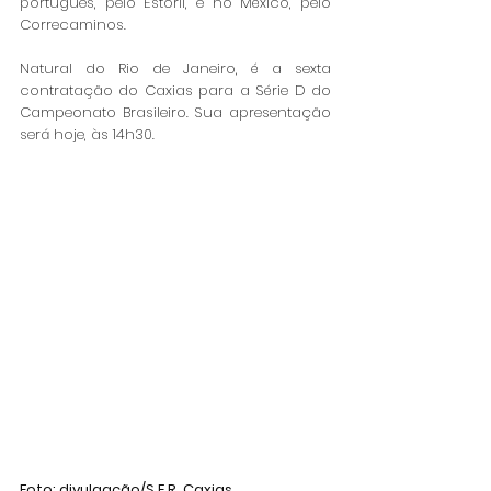
português, pelo Estoril, e no México, pelo 
Correcaminos.
Natural do Rio de Janeiro, é a sexta 
contratação do Caxias para a Série D do 
Campeonato Brasileiro. Sua apresentação 
será hoje, às 14h30. 
Foto: divulgação/S.E.R. Caxias