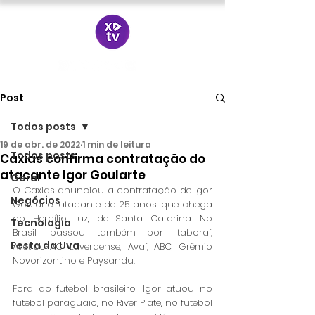
Post
Todos posts
19 de abr. de 2022
1 min de leitura
Todos posts
Caxias confirma contratação do
atacante Igor Goularte
Geral
O Caxias anunciou a contratação de Igor 
Negócios
Goularte, atacante de 25 anos que chega 
do Hercílio Luz, de Santa Catarina. No 
Tecnologia
Brasil, passou também por Itaboraí, 
Festa da Uva
Atlético-AC, Luverdense, Avaí, ABC, Grêmio 
Novorizontino e Paysandu.
Fora do futebol brasileiro, Igor atuou no 
futebol paraguaio, no River Plate, no futebol 