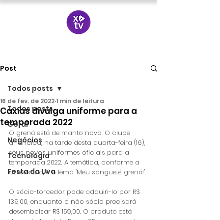
Post
Todos posts
16 de fev. de 2022
1 min de leitura
Todos posts
Caxias divulga uniforme para a
temporada 2022
Geral
O grená está de manto novo. O clube 
Negócios
anunciou, na tarde desta quarta-feira (16), 
seus novos uniformes oficiais para a 
Tecnologia
temporada 2022. A temática, conforme a 
Festa da Uva
assessoria, é o lema "Meu sangue é grená!".
O sócio-torcedor pode adquiri-lo por R$ 
139,00, enquanto o não sócio precisará 
desembolsar R$ 159,00. O produto está 