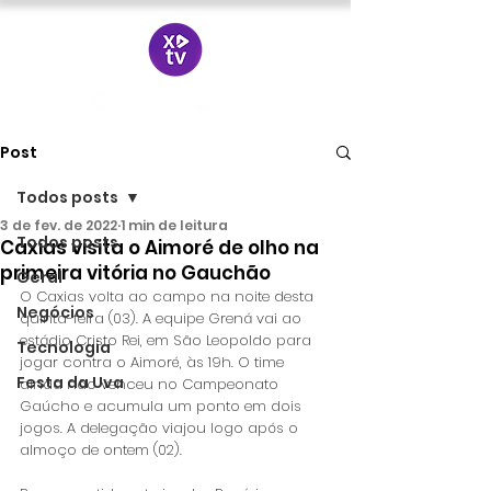
Post
Todos posts
3 de fev. de 2022
1 min de leitura
Todos posts
Caxias visita o Aimoré de olho na
primeira vitória no Gauchão
Geral
O Caxias volta ao campo na noite desta 
Negócios
quinta-feira (03). A equipe Grená vai ao 
estádio Cristo Rei, em São Leopoldo para 
Tecnologia
jogar contra o Aimoré, às 19h. O time 
Festa da Uva
ainda não venceu no Campeonato 
Gaúcho e acumula um ponto em dois 
jogos. A delegação viajou logo após o 
almoço de ontem (02).