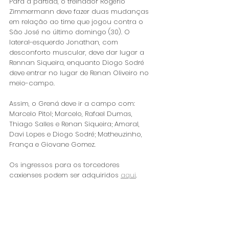
Para a partida, o treinador Rogério 
Zimmermann deve fazer duas mudanças 
em relação ao time que jogou contra o 
São José no último domingo (30). O 
lateral-esquerdo Jonathan, com 
desconforto muscular, deve dar lugar a 
Rennan Siqueira, enquanto Diogo Sodré 
deve entrar no lugar de Renan Oliveiro no 
meio-campo.
Assim, o Grená deve ir a campo com: 
Marcelo Pitol; Marcelo, Rafael Dumas, 
Thiago Salles e Renan Siqueira; Amaral, 
Davi Lopes e Diogo Sodré; Matheuzinho, 
França e Giovane Gomez.
Os ingressos para os torcedores 
caxienses podem ser adquiridos 
aqui
.