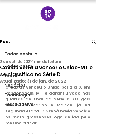
Post
Todos posts
2 de out. de 2021
1 min de leitura
Todos posts
Caxias volta a vencer o União-MT e
se classifica na Série D
Geral
Atualizado:
31 de jan. de 2022
Negócios
O Caxias venceu o União por 2 a 0, em 
Rondonópolis-MT, e garantiu vaga nas 
Tecnologia
quartas de final da Série D. Os gols 
Festa da Uva
foram de Marlon e Maicon, já na 
segunda etapa. O Grená havia vencido 
os mato-grossenses jogo de ida pelo 
mesmo placar. 