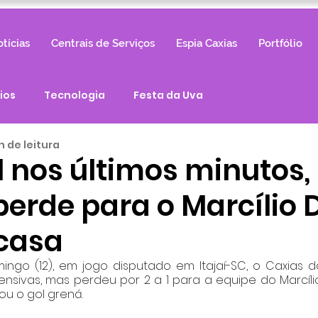
tícias
Centrais de Serviços
Espia Caxias
Portfólio
ios
Tecnologia
Festa da Uva
n de leitura
 nos últimos minutos,
perde para o Marcílio 
 casa
ngo (12), em jogo disputado em Itajaí-SC, o Caxias d
nsivas, mas perdeu por 2 a 1 para a equipe do Marcílio 
ou o gol grená.