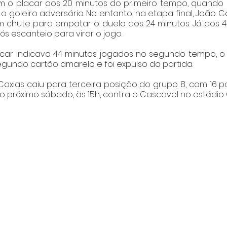
m o placar aos 20 minutos do primeiro tempo, quando 
o goleiro adversário. No entanto, na etapa final, João C
m chute para empatar o duelo aos 24 minutos. Já aos 4
ós escanteio para virar o jogo.
car indicava 44 minutos jogados no segundo tempo, o 
undo cartão amarelo e foi expulso da partida.
Caxias caiu para terceira posição do grupo 8, com 16 po
 próximo sábado, às 15h, contra o Cascavel no estádio 