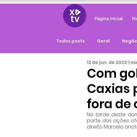
Página Inicial
No
Todos posts
Geral
Negóc
12 de jun. de 2022
1 mi
Com gol
Caxias 
fora de
Na tarde deste domi
parte das ações ofe
direito Marcelo anot