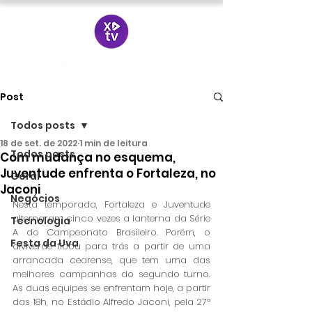
Post
Todos posts
18 de set. de 2022
1 min de leitura
Todos posts
Com mudança no esquema,
Juventude enfrenta o Fortaleza, no
Geral
Jaconi
Negócios
Nesta temporada, Fortaleza e Juventude 
alternaram cinco vezes a lanterna da Série 
Tecnologia
A do Campeonato Brasileiro. Porém, o 
Festa da Uva
alviverde ficou para trás a partir de uma 
arrancada cearense, que tem uma das 
melhores campanhas do segundo turno. 
As duas equipes se enfrentam hoje, a partir 
das 18h, no Estádio Alfredo Jaconi, pela 27ª 