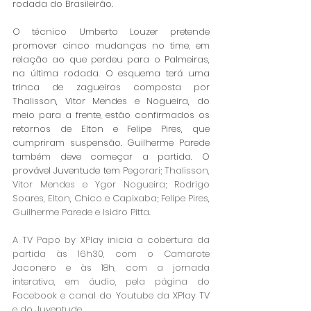
rodada do Brasileirão.  
O técnico Umberto Louzer pretende 
promover cinco mudanças no time, em 
relação ao que perdeu para o Palmeiras, 
na última rodada. O esquema terá uma 
trinca de zagueiros composta por 
Thalisson, Vitor Mendes e Nogueira, do 
meio para a frente, estão confirmados os 
retornos de Elton e Felipe Pires, que 
cumpriram suspensão. Guilherme Parede 
também deve começar a partida. O 
provável Juventude tem 
Pegorari; Thalisson, 
Vitor Mendes e Ygor Nogueira; Rodrigo 
Soares, Elton, Chico e Capixaba; Felipe Pires, 
Guilherme Parede e Isidro Pitta.
A TV Papo by XPlay inicia a cobertura da 
partida às 16h30, com o Camarote 
Jaconero e às 18h, com a jornada 
interativa, em áudio, pela página do 
Facebook e canal do Youtube da XPlay TV 
e do Juventude. 