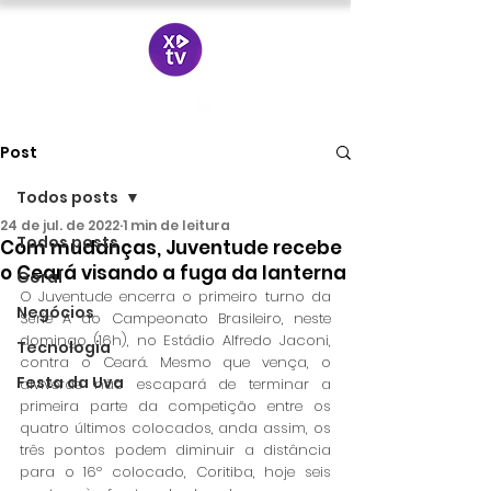
Post
Todos posts
24 de jul. de 2022
1 min de leitura
Todos posts
Com mudanças, Juventude recebe
o Ceará visando a fuga da lanterna
Geral
O Juventude encerra o primeiro turno da 
Negócios
Série A do Campeonato Brasileiro, neste 
domingo (16h), no Estádio Alfredo Jaconi, 
Tecnologia
contra o Ceará. Mesmo que vença, o 
Festa da Uva
alviverde não escapará de terminar a 
primeira parte da competição entre os 
quatro últimos colocados, anda assim, os 
três pontos podem diminuir a distância 
para o 16º colocado, Coritiba, hoje seis 