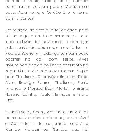
pontos à frente, desde, claro, que os 
paranaenses percam para o Cuiabá, em 
casa. Atualmente, o Verdão é o lanterna 
com 13 pontos. 
Em relação ao time que foi goleado para 
o Flamengo, no meio de semana, os onze 
inicias devem ter novidades, a começar 
pelas ausência dos suspensos Jadson e 
Ricardo Bueno. A mudança também pode 
ocorrer no gol, com Felipe Alves 
assumindo a vaga de César, enquanto na 
zaga, Paulo Miranda deve formar dupla 
com Thallisson. O provável time tem Felipe 
Alves; Rodrigo Soares, Thalisson, Paulo 
Miranda e Moraes; Élton, Marlon e Bruno 
Nazário; Edinho, Paulo Henrique e Isidro 
Pitta. 
O adversário, Ceará, vem de duas vitórias 
consecutivas dentro de casa, contra Avaí 
e Corinthians. Na casamata, estará o 
técnico Marquinhos Santos, que foi 