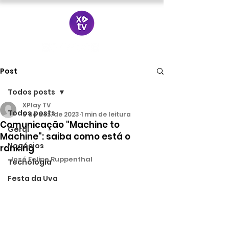
Post
Todos posts
XPlay TV
Todos posts
5 de dez. de 2023
1 min de leitura
Comunicação "Machine to
Geral
Machine": saiba como está o
Negócios
ranking
José Felipe Ruppenthal
Tecnologia
Festa da Uva