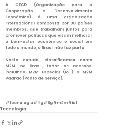
A OECD (Organização para a 
Cooperação e Desenvolvimento 
Econômico) é uma organização 
internacional composta por 38 países 
membros, que trabalham juntos para 
promover políticas que visam melhorar 
o bem-estar econômico e social em 
todo o mundo, o Brasil não faz parte.
Neste estudo, classificamos como 
M2M, no Brasil, todos os acessos, 
incluindo M2M Especial (IoT) e M2M 
Padrão (Ponto de Serviço).
#tecnologia
#4g
#5g
#m2m
#iot
Tecnologia