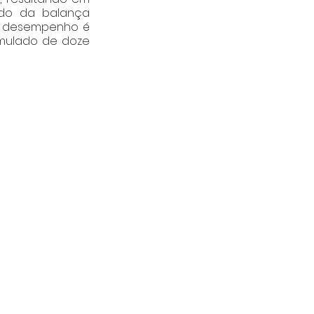
do da balança 
 o desempenho é 
mulado de doze 