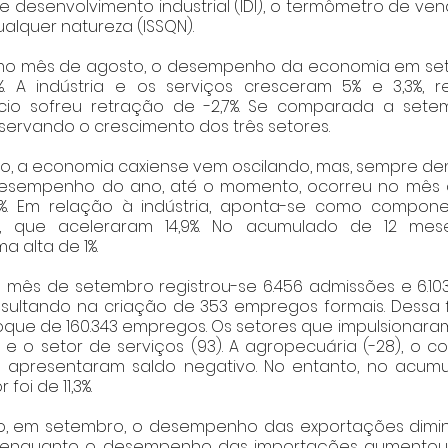
e desenvolvimento industrial (IDI), o termômetro de ven
alquer natureza (ISSQN). 
mo mês de agosto, o desempenho da economia em set
. A indústria e os serviços cresceram 5% e 3,3%, re
io sofreu retração de -2,7%. Se comparada a setem
bservando o crescimento dos três setores.
o, a economia caxiense vem oscilando, mas, sempre de
 desempenho do ano, até o momento, ocorreu no mês 
%. Em relação à indústria, aponta-se como componen
is, que aceleraram 14,9%. No acumulado de 12 mese
 alta de 1%.
 mês de setembro registrou-se 6.456 admissões e 6.10
esultando na criação de 353 empregos formais. Dessa 
ue de 160.343 empregos. Os setores que impulsionaram
) e o setor de serviços (93). A agropecuária (-28), o co
3) apresentaram saldo negativo. No entanto, no acumu
oi de 11,3%.  
, em setembro, o desempenho das exportações dimin
 enquanto o desempenho das importações aumentou, 