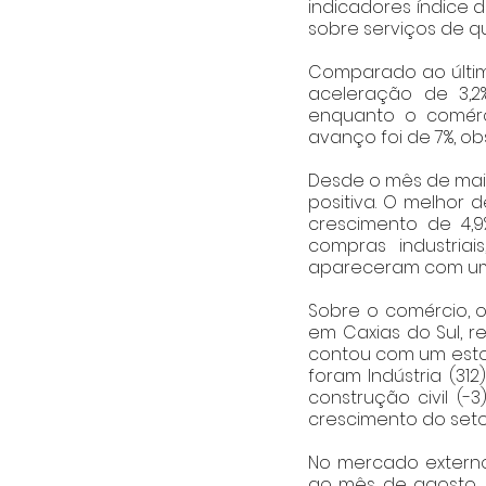
indicadores índice d
sobre serviços de qu
Comparado ao últi
aceleração de 3,2%
enquanto o comérc
avanço foi de 7%, o
Desde o mês de mai
positiva. O melhor
crescimento de 4,9
compras industria
apareceram com uma
Sobre o comércio, o
em Caxias do Sul, r
contou com um estoq
foram Indústria (312
construção civil (-
crescimento do setor f
No mercado externo
ao mês de agosto,