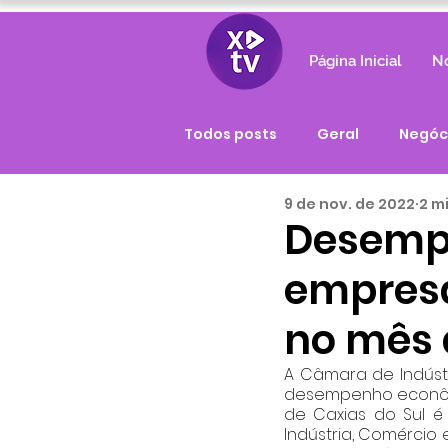
Página Inicial
No
Todos posts
Geral
Negóc
9 de nov. de 2022
2 m
Desemp
empresa
no mês 
A Câmara de Indústr
desempenho econômi
de Caxias do Sul é
Indústria, Comércio