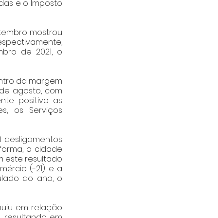
das e o Imposto 
embro mostrou 
spectivamente, 
bro de 2021, o 
ntro da margem 
de agosto, com 
te positivo as 
s, os Serviços 
3 desligamentos 
forma, a cidade 
 este resultado 
mércio (-21) e a 
lado do ano, o 
uiu em relação 
resultando em 