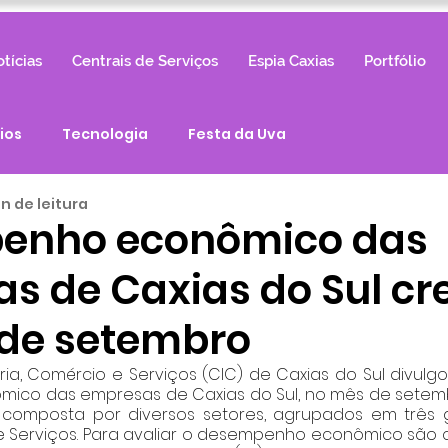
tícias
Centrais de Serviços
Espia Caxias
Portfólio
ios
Tecnologia
Festa da Uva
in de leitura
enho econômico das
s de Caxias do Sul cr
de setembro
ia, Comércio e Serviços (CIC) de Caxias do Sul divulg
co das empresas de Caxias do Sul, no mês de setemb
 composta por diversos setores, agrupados em três g
 e Serviços. Para avaliar o desempenho econômico são 