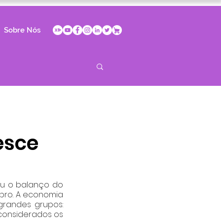
Sobre Nós
esce
ou o balanço do 
ro. A economia 
randes grupos: 
considerados os 