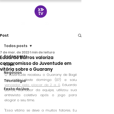
Post
Todos posts
7 de mar. de 2022
1 min de leitura
Todos posts
Eduardo Barros valoriza
compromisso do Juventude em
Geral
vitória sobre o Guarany
Negócios
O Juventude recebeu o Guarany de Bagé 
na noite deste domingo (07) e saiu 
Tecnologia
vencedor pelo placar de 2 a 0
. Eduardo 
Festa da Uva
Barros, treinador da equipe, utilizou sua 
entrevista coletiva após o jogo para 
elogiar o seu time. 
"Essa vitória se deve a muitos fatores. Eu 