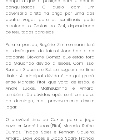
ocupa a quinta posição com 9 pontos 
conquistados. O duelo com um 
adversário direto na briga por uma das 
quatro vagas para as semifinais, pode 
recolocar o Caxias no G-4, dependendo 
de resultados paralelos.
Para a partida, Rogério Zimmermann terá 
os desfalques do lateral Jonathan e do 
atacante Giovane Gomez, que estão fora 
do Gauchão devido a lesões. Com isso, 
Rennan Siqueira e Batista seguem no time 
titular. A principal dúvida é no gol grená, 
entre Marcelo Pitol, que volta de lesão, e 
André Lucas. Matheuzinho e Amaral 
também são dúvidas, após sentirem dores 
no domingo, mas provavelmente devem 
jogar. 
O provável time do Caxias para o jogo 
deve ter: André Lucas (Pitol); Marcelo, Rafael 
Dumas, Thiago Sales e Rennan Siqueira; 
Amaral, Davi Lopes e Diogo Sodré; França, 