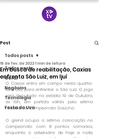
Post
Todos posts
16 de fev. de 2022
1 min de leitura
Todos posts
Em busca de reabilitação, Caxias
enfrenta São Luiz, em Ijuí
Geral
O Caxias entra em campo nesta quarta-
Negócios
feira (16), para enfrentar o São Luiz. O jogo 
será disputado no estádio 19 de Outubro, 
Tecnologia
ás 19h, em partida válida pela sétima 
Festa da Uva
rodada do Campeonato Gaúcho.
O grená ocupa a sétima colocação no 
campeonato com 8 pontos somados, 
enquanto o adversário de hoje a noite, 