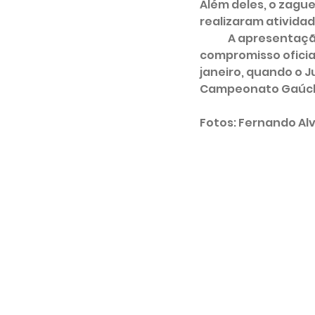
Além deles, o zagu
realizaram atividad
	A apresentação do grupo completo será no próximo dia 10, e o primeiro 
compromisso oficial
janeiro, quando o 
Campeonato Gaúch
Fotos: Fernando Al