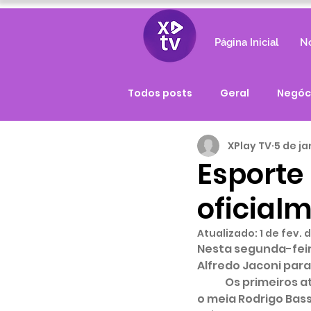
Página Inicial
No
Todos posts
Geral
Negóc
XPlay TV
5 de ja
Esporte
oficial
Atualizado:
1 de fev. 
Nesta segunda-feira
Alfredo Jaconi para
	Os primeiros atletas a pisarem no gramado do Jaconi em 22 foram: o goleiro César, 
o meia Rodrigo Bass