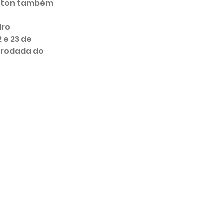
Elton também 
 e 23 de 
 rodada do 