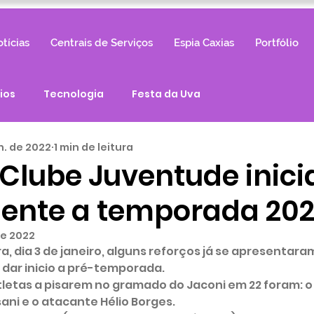
tícias
Centrais de Serviços
Espia Caxias
Portfólio
ios
Tecnologia
Festa da Uva
n. de 2022
1 min de leitura
 Clube Juventude inici
mente a temporada 20
de 2022
, dia 3 de janeiro, alguns reforços já se apresentaram
 dar inicio a pré-temporada. 
ani e o atacante Hélio Borges. 