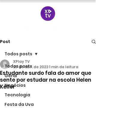
Post
Todos posts
XPlay TV
Todos posts
23 de abr. de 2022
1 min de leitura
Estudante surdo fala do amor que
Geral
sente por estudar na escola Helen
Negócios
Keller
Tecnologia
Festa da Uva