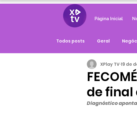
Página Inicial
No
Todos posts
Geral
Negóc
XPlay TV
19 de d
FECOMÉR
de final
Diagnóstico aponta