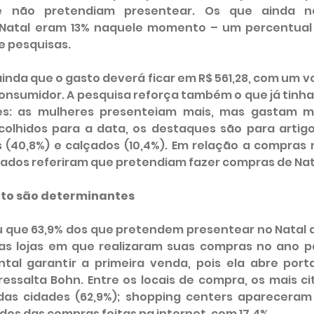
ue não pretendiam presentear. Os que ainda n
Natal eram 13% naquele momento – um percentual a
e pesquisas.
inda que o gasto deverá ficar em R$ 561,28, com um v
onsumidor. A pesquisa reforça também o que já tinha 
s: as mulheres presenteiam mais, mas gastam me
olhidos para a data, os destaques são para artigo
 (40,8%) e calçados (10,4%). Em relação a compras na
tados referiram que pretendiam fazer compras de Nat
to são determinantes
 que 63,9% dos que pretendem presentear no Natal 
as lojas em que realizaram suas compras no ano pa
tal garantir a primeira venda, pois ela abre port
ressalta Bohn. Entre os locais de compra, os mais ci
 das cidades (62,9%); shopping centers apareceram
dos das compras feitas na internet, com 17,4%.