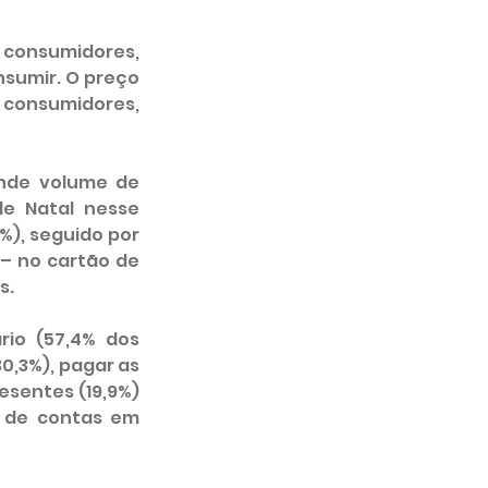
 consumidores, 
sumir. O preço 
 consumidores, 
nde volume de 
e Natal nesse 
), seguido por 
– no cartão de 
s.
io (57,4% dos 
,3%), pagar as 
sentes (19,9%) 
de contas em 