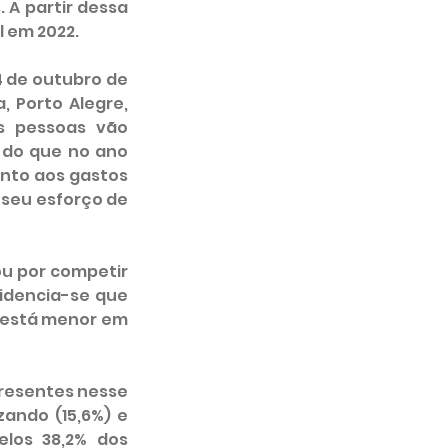
A partir dessa 
 em 2022. 
 de outubro de 
 Porto Alegre, 
s pessoas vão 
 do que no ano 
nto aos gastos 
 seu esforço de 
u por competir 
dencia-se que 
 está menor em 
resentes nesse 
ando (15,6%) e 
los 38,2% dos 