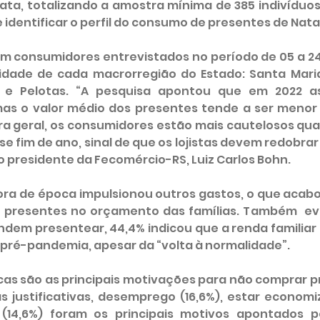
ta, totalizando a amostra mínima de 385 indivíduos. 
dentificar o perfil do consumo de presentes de Natal
am consumidores entrevistados no período de 05 a 24
cidade de cada macrorregião do Estado: Santa Maria,
uí e Pelotas. “A pesquisa apontou que em 2022 a
mas o valor médio dos presentes tende a ser menor
a geral, os consumidores estão mais cautelosos qua
 fim de ano, sinal de que os lojistas devem redobrar
 presidente da Fecomércio-RS, Luiz Carlos Bohn.
ra de época impulsionou outros gastos, o que acabo
presentes no orçamento das famílias. Também  evi
ndem presentear, 44,4% indicou que a renda familiar
 pré-pandemia, apesar da “volta à normalidade”.
as são as principais motivações para não comprar p
s justificativas, desemprego (16,6%), estar economiz
 (14,6%) foram os principais motivos apontados pe