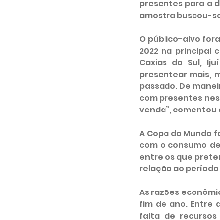
presentes para a da
amostra buscou-se i
O público-alvo for
2022 na principal 
Caxias do Sul, Ij
presentear mais, 
passado. De maneir
com presentes nesse
venda”, comentou o
A Copa do Mundo fo
com o consumo de 
entre os que prete
relação ao período
As razões econômic
fim de ano. Entre a
falta de recursos