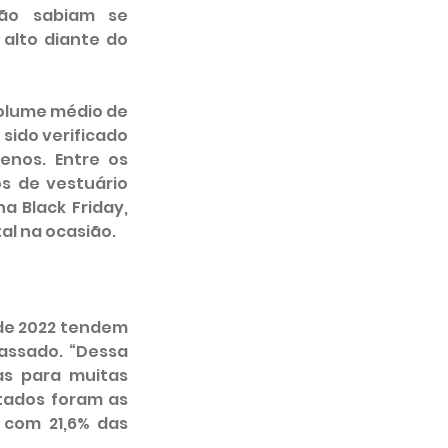
ão sabiam se 
lto diante do 
olume médio de 
sido verificado 
nos. Entre os 
s de vestuário 
 Black Friday, 
al na ocasião.
de 2022 tendem 
ssado. “Dessa 
as para muitas 
tados foram as 
 com 21,6% das 