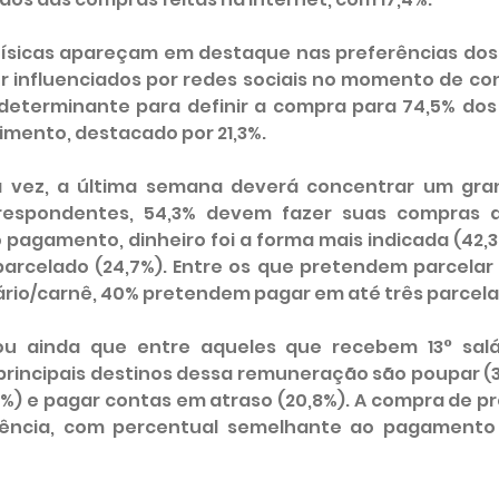
 físicas apareçam em destaque nas preferências dos
r influenciados por redes sociais no momento de con
determinante para definir a compra para 74,5% dos
imento, destacado por 21,3%. 
 vez, a última semana deverá concentrar um gra
respondentes, 54,3% devem fazer suas compras d
pagamento, dinheiro foi a forma mais indicada (42,3%
parcelado (24,7%). Entre os que pretendem parcelar 
iário/carnê, 40% pretendem pagar em até três parcela
u ainda que entre aqueles que recebem 13° salár
principais destinos dessa remuneração são poupar (30
%) e pagar contas em atraso (20,8%). A compra de pre
ência, com percentual semelhante ao pagamento 