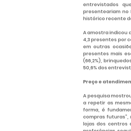
entrevistados q
presenteariam no 
histórico recente d
A amostra indicou a
4,3 presentes por c
em outras ocasiõe
presentes mais esc
(66,2%), brinquedos
50,6% dos entrevis
Preço e atendimen
A pesquisa mostrou
a repetir as mesm
forma, é fundamen
compras futuras”, 
lojas dos centros
preferências, segui