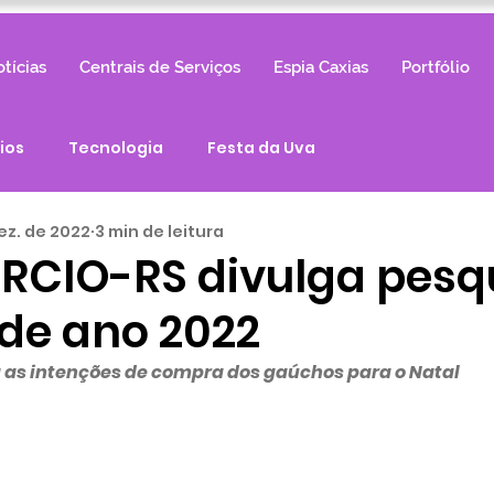
tícias
Centrais de Serviços
Espia Caxias
Portfólio
ios
Tecnologia
Festa da Uva
ez. de 2022
3 min de leitura
CIO-RS divulga pesq
 de ano 2022
 as intenções de compra dos gaúchos para o Natal