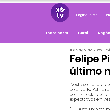
Página Inicial
No
Todos posts
Geral
Negóc
11 de ago. de 2022
1 m
Felipe P
último 
 Nesta semana, o atacante Felipe Pires foi apresentado oficialmente e concedeu entrevista 
coletiva. Ex-Palmeir
com vínculo até o 
expectativas em ves
" Eu  estou pronto, 