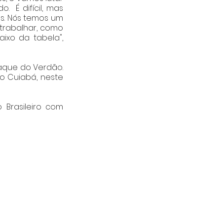
 É difícil, mas 
s. Nós temos um 
trabalhar, como 
xo da tabela", 
aque do Verdão. 
 Cuiabá, neste 