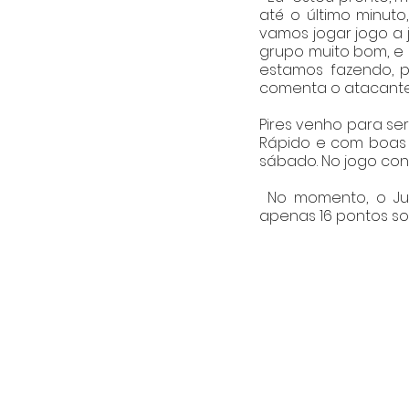
até o último minuto,
vamos jogar jogo a 
grupo muito bom, e 
estamos fazendo, p
comenta o atacante
Pires venho para se
Rápido e com boas 
sábado. No jogo cont
 No momento, o Juventude ocupa a última colocação do Campeonato Brasileiro com 
apenas 16 pontos so