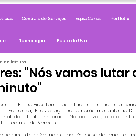
tícias
Centrais de Serviços
Espia Caxias
Portfólio
ios
Tecnologia
Festa da Uva
in de leitura
ires: "Nós vamos lutar 
minuto"
as e Fortaleza,  Pires chega por empréstimo junto ao Dni
final da atual temporada. Na coletiva , o atacante 
tir a camisa do Verdão. 
me sentindo bem. Se manter na série A só depende de nós