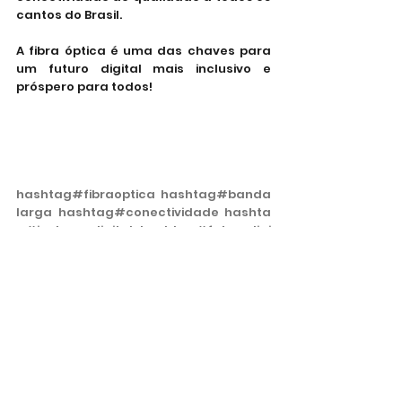
cantos do Brasil. 
A fibra óptica é uma das chaves para 
um futuro digital mais inclusivo e 
próspero para todos!
hashtag#
fibraoptica
hashtag#
banda
larga
hashtag#
conectividade
hashta
g#
inclusaodigital
hashtag#
futurodigi
t
Tecnologia