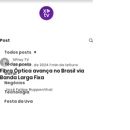
Post
Todos posts
XPlay TV
Todos posts
20 de mar. de 2024
1 min de leitura
Fibra Óptica avança no Brasil via
Geral
Banda Larga Fixa
Negócios
José Felipe Ruppenthal
Tecnologia
Festa da Uva