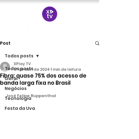
Post
Todos posts
XPlay TV
Todos posts
17 de abr. de 2024
1 min de leitura
Fibra: quase 75% dos acesso de
Geral
banda larga fixa no Brasil
Negócios
José Felipe Ruppenthal
Tecnologia
Festa da Uva