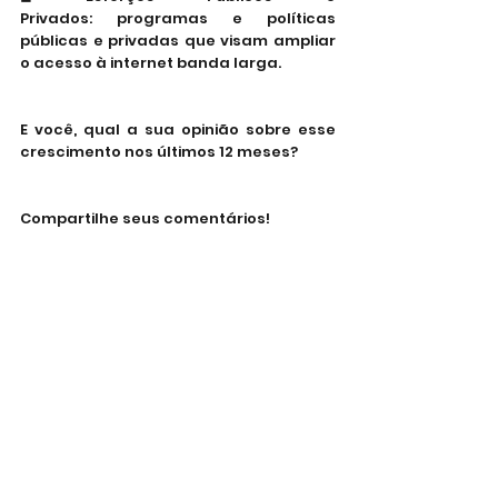
Privados: programas e políticas 
públicas e privadas que visam ampliar 
o acesso à internet banda larga.
E você, qual a sua opinião sobre esse 
crescimento nos últimos 12 meses?
Compartilhe seus comentários!
#fibraoptica
#internet
#banda
 larga 
#tecnologia
#conectividade
Tecnologia