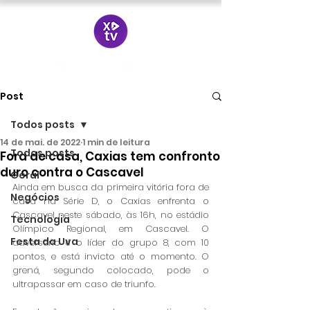
Post
Todos posts
14 de mai. de 2022
1 min de leitura
Todos posts
Fora de casa, Caxias tem confronto
duro contra o Cascavel
Geral
Ainda em busca da primeira vitória fora de 
Negócios
casa na Série D, o Caxias enfrenta o 
Cascavel neste sábado, às 16h, no estádio 
Tecnologia
Olímpico Regional, em Cascavel. O 
Festa da Uva
adversário é o líder do grupo 8, com 10 
pontos, e está invicto até o momento. O 
grená, segundo colocado, pode o 
ultrapassar em caso de triunfo.