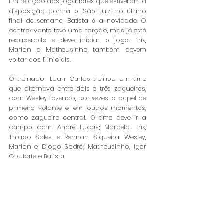
Em relação aos jogadores que estiveram à 
disposição contra o São Luiz no último 
final de semana, Batista é a novidade. O 
centroavante teve uma torção, mas já está 
recuperado e deve iniciar o jogo. Erik, 
Marlon e Matheusinho também devem 
voltar aos 11 iniciais. 
O treinador Luan Carlos treinou um time 
que alternava entre dois e três zagueiros, 
com Wesley fazendo, por vezes, o papel de 
primeiro volante e, em outros momentos, 
como zagueiro central. O time deve ir a 
campo com: André Lucas; Marcelo, Erik, 
Thiago Sales e Rennan Siqueira; Wesley, 
Marlon e Diogo Sodré; Matheusinho, Igor 
Goularte e Batista.