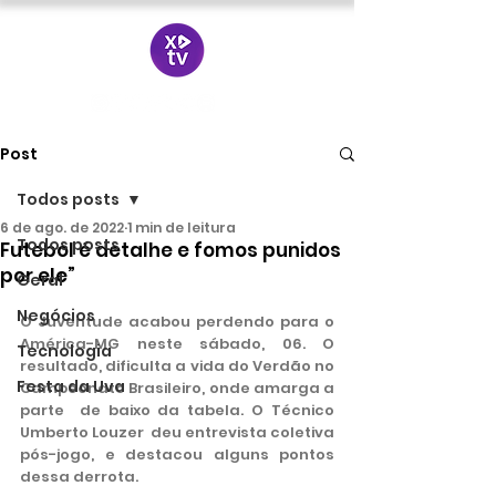
Post
Todos posts
6 de ago. de 2022
1 min de leitura
Todos posts
Futebol é detalhe e fomos punidos
por ele”
Geral
Negócios
O Juventude acabou perdendo para o 
América-MG neste sábado, 06. O 
Tecnologia
resultado, dificulta a vida do Verdão no 
Festa da Uva
Campeonato Brasileiro, onde amarga a 
parte  de baixo da tabela. O Técnico 
Umberto Louzer  deu entrevista coletiva 
pós-jogo, e destacou alguns pontos 
dessa derrota.