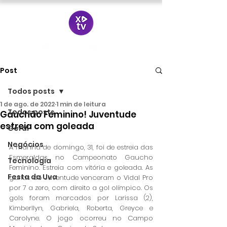
Post
Todos posts
1 de ago. de 2022
1 min de leitura
Todos posts
Gauchão Feminino! Juventude
estreia com goleada
Geral
Negócios
A manhã de domingo, 31, foi de estreia das 
Esmeraldas no Campeonato Gaucho 
Tecnologia
Feminino. Estreia com vitória e goleada. As 
Festa da Uva
gurias do Juventude venceram o Vidal Pro 
por 7 a zero, com direito a gol olímpico. Os 
gols foram marcados por Larissa (2), 
Kimberllyn, Gabriela, Roberta, Greyce e 
Carolyne. O jogo ocorreu no Campo 