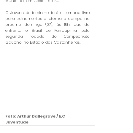
Municipal, em Caxias do Sul. 
O Juventude feminino terá a semana livre 
para treinamentos e retorna a campo no 
próximo domingo (07), às 15h, quando 
enfrenta o Brasil de Farroupilha, pela 
segunda rodada do Campeonato 
Gaúcho, no Estádio das Castanheiras. 
Foto: Arthur Dallegrave / E.C 
Juventude 