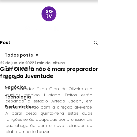
Post
Todos posts
22 de jun. de 2022
1 min de leitura
Todos posts
Gian Oliveira não é mais preparador
físico do Juventude
Geral
Negócios
O preparador físico Gian de Oliveira e o 
auxiliar técnico Luciano Deitos estão 
Tecnologia
deixando o estádio Alfredo Jaconi, em 
Festa da Uva
comum acordo com a direção alviverde.  
A partir desta quinta-feira, estas duas 
funções serão ocupadas por profissionais 
que chegarão com o novo treinador do 
clube, Umberto Louzer.