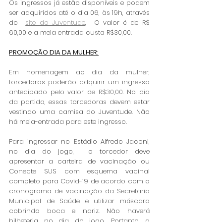
Os ingressos já estão disponíveis e podem 
ser adquiridos até o dia 06, às 19h, através 
do  
site do Juventude
.  O valor é de R$ 
60,00 e a meia entrada custa R$30,00. 
PROMOÇÃO DIA DA MULHER:
Em homenagem ao dia da mulher, 
torcedoras poderão adquirir um ingresso 
antecipado pelo valor de R$30,00. No dia 
da partida, essas torcedoras devem estar 
vestindo uma camisa do Juventude. Não 
há meia-entrada para este ingresso.
Para ingressar no Estádio Alfredo Jaconi, 
no dia do jogo,  o torcedor deve 
apresentar a carteira de vacinação ou 
Conecte SUS com esquema vacinal 
completo para Covid-19 de acordo com o 
cronograma de vacinação da Secretaria 
Municipal de Saúde e utilizar máscara 
cobrindo boca e nariz. Não haverá 
bilheteria no dia do jogo. Portanto, a 