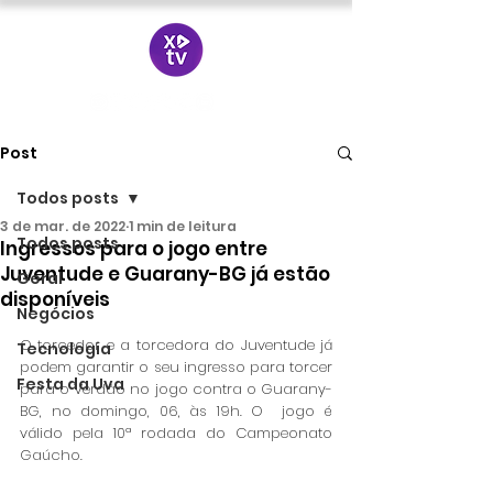
Post
Todos posts
3 de mar. de 2022
1 min de leitura
Todos posts
Ingressos para o jogo entre
Juventude e Guarany-BG já estão
Geral
disponíveis
Negócios
O torcedor e a torcedora do Juventude já 
Tecnologia
podem garantir o seu ingresso para torcer 
Festa da Uva
para o Verdão no jogo contra o Guarany-
BG, no domingo, 06, às 19h. O  jogo é 
válido pela 10ª rodada do Campeonato 
Gaúcho. 