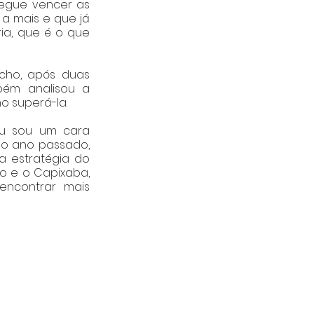
egue vencer as 
a mais e que já 
ia, que é o que 
ho, após duas 
ém analisou a 
o superá-la.
eu sou um cara 
no ano passado, 
 estratégia do 
o e o Capixaba, 
ncontrar mais 