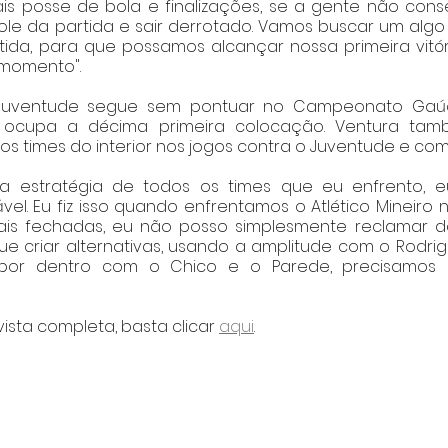
is posse de bola e finalizações, se a gente não cons
role da partida e sair derrotado. Vamos buscar um algo 
tida, para que possamos alcançar nossa primeira vitór
momento". 
Juventude segue sem pontuar no Campeonato Gaúc
ocupa a décima primeira colocação. Ventura tamb
os times do interior nos jogos contra o Juventude e com
 a estratégia de todos os times que eu enfrento, 
l. Eu fiz isso quando enfrentamos o Atlético Mineiro 
ais fechadas, eu não posso simplesmente reclamar da
ue criar alternativas, usando a amplitude com o Rodrig
or dentro com o Chico e o Parede, precisamos e
evista completa, basta clicar 
aqui
.