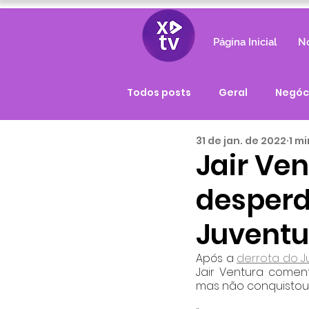
Página Inicial
No
Todos posts
Geral
Negóc
31 de jan. de 2022
1 mi
Jair Ve
desperd
Juvent
Após a 
derrota do J
Jair Ventura comen
mas não conquistou o