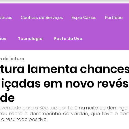
tícias
Centrais de Serviços
Espia Caxias
Portfólio
ios
Tecnologia
Festa da Uva
n de leitura
ntura lamenta chance
içadas em novo revés
ude
uventude para o São Luiz por 1 a 0
 na noite de domingo (
tou sobre o desempenho do verdão, que teve o domín
 resultado positivo.