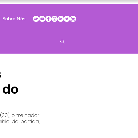
Sobre Nós
s
 do
30), o treinador 
io da partida, 