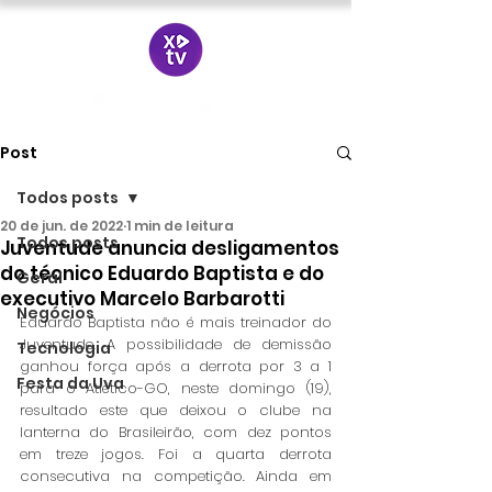
Post
Todos posts
20 de jun. de 2022
1 min de leitura
Todos posts
Juventude anuncia desligamentos
do técnico Eduardo Baptista e do
Geral
executivo Marcelo Barbarotti
Negócios
Eduardo Baptista não é mais treinador do 
Juventude. A possibilidade de demissão 
Tecnologia
ganhou força após a derrota por 3 a 1 
Festa da Uva
para o Atlético-GO, neste domingo (19), 
resultado este que deixou o clube na 
lanterna do Brasileirão, com dez pontos 
em treze jogos. Foi a quarta derrota 
consecutiva na competição. Ainda em 