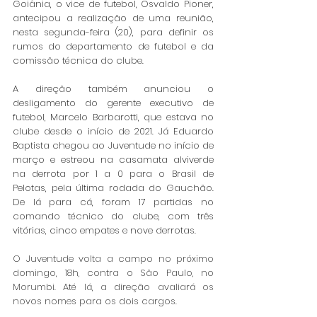
Goiânia, o vice de futebol, Osvaldo Pioner, 
antecipou a realização de uma reunião, 
nesta segunda-feira (20), para definir os 
rumos do departamento de futebol e da 
comissão técnica do clube. 
A direção também anunciou o 
desligamento do gerente executivo de 
futebol, Marcelo Barbarotti, que estava no 
clube desde o início de 2021. Já Eduardo 
Baptista chegou ao Juventude no início de 
março e estreou na casamata alviverde 
na derrota por 1 a 0 para o Brasil de 
Pelotas, pela última rodada do Gauchão. 
De lá para cá, foram 17 partidas no 
comando técnico do clube, com três 
vitórias, cinco empates e nove derrotas. 
O Juventude volta a campo no próximo 
domingo, 18h, contra o São Paulo, no 
Morumbi. Até lá, a direção avaliará os 
novos nomes para os dois cargos.  