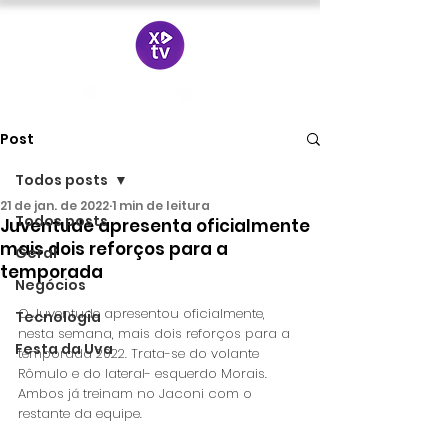
Post
Todos posts
21 de jan. de 2022
1 min de leitura
Todos posts
Juventude apresenta oficialmente
mais dois reforços para a
Geral
temporada
Negócios
O Juventude apresentou oficialmente, 
Tecnologia
nesta semana, mais dois reforços para a 
Festa da Uva
temporada 2022. Trata-se do volante 
Rômulo e do lateral- esquerdo Morais. 
Ambos já treinam no Jaconi com o  
restante da equipe. 