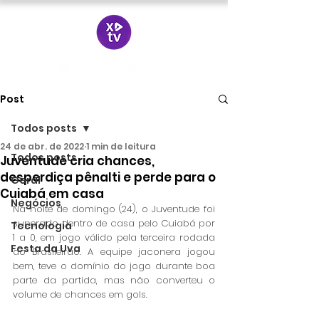
Post
Todos posts
24 de abr. de 2022
1 min de leitura
Todos posts
Juventude cria chances,
desperdiça pênalti e perde para o
Geral
Cuiabá em casa
Negócios
Na noite de domingo (24), o Juventude foi 
superado dentro de casa pelo Cuiabá por 
Tecnologia
1 a 0, em jogo válido pela terceira rodada 
Festa da Uva
do Brasileirão. A equipe jaconera jogou 
bem, teve o domínio do jogo durante boa 
parte da partida, mas não converteu o 
volume de chances em gols.