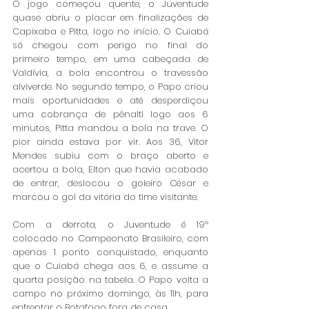
O jogo começou quente, o Juventude 
quase abriu o placar em finalizações de 
Capixaba e Pitta, logo no início. O Cuiabá 
só chegou com perigo no final do 
primeiro tempo, em uma cabeçada de 
Valdívia, a bola encontrou o travessão 
alviverde. No segundo tempo, o Papo criou 
mais oportunidades e até desperdiçou 
uma cobrança de pênalti logo aos 6 
minutos, Pitta mandou a bola na trave. O 
pior ainda estava por vir. Aos 36, Vitor 
Mendes subiu com o braço aberto e 
acertou a bola, Elton que havia acabado 
de entrar, deslocou o goleiro César e 
marcou o gol da vitória do time visitante.
Com a derrota, o Juventude é 19º 
colocado no Campeonato Brasileiro, com 
apenas 1 ponto conquistado, enquanto 
que o Cuiabá chega aos 6, e assume a 
quarta posição na tabela. O Papo volta a 
campo no próximo domingo, às 11h, para 
enfrentar o Botafogo fora de casa. 