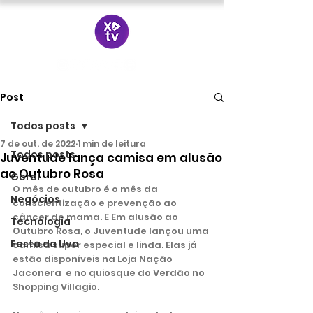
Post
Todos posts
7 de out. de 2022
1 min de leitura
Todos posts
Juventude lança camisa em alusão
ao Outubro Rosa
Geral
O mês de outubro é o mês da 
Negócios
conscientização e prevenção ao 
câncer de mama. E Em alusão ao 
Tecnologia
Outubro Rosa, o Juventude lançou uma 
Festa da Uva
camisa super especial e linda. Elas já 
estão disponíveis na Loja Nação 
Jaconera  e no quiosque do Verdão no 
Shopping Villagio. 