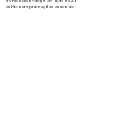
No mês da criança, as lojas do Ju 
estão com promoções especiais. 