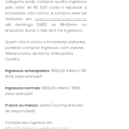
categoria, pode comprar quatro ingressos 
pelo valor de R$ 5,00 cada e repassar a 
torcedores não-sócios. A compra deve ser 
realizada em 
www.sociojaconero.com.br
até domingo (28/11), às 18h30min ou 
enquanto durar o lote de 5 mil ingressos.
Quem não é sócios e torcedores visitantes 
poderão comprar ingressos com valores 
diferenciados de forma antecipada. 
Confira:  
Ingressos antecipados:
 R$20,00 inteira / R$ 
10,00 meia-entrada*
Ingressos normais: 
R$50,00 inteira / R$25 
meia-entrada*
11 anos ou menos:
 isento (acompanhado 
de responsável)
Compre seu ingresso em 
https://ingressos.juventude.com.br