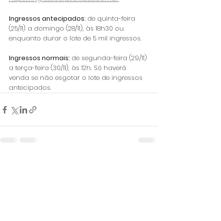
Ingressos antecipados: 
de quinta-feira 
(25/11) a domingo (28/11), às 18h30 ou 
enquanto durar o lote de 5 mil ingressos.
Ingressos normais: 
de segunda-feira (29/11) 
a terça-feira (30/11), às 12h. Só haverá 
venda se não esgotar o lote de ingressos 
antecipados.
Ver tudo
Posts recentes