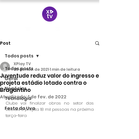
Post
Todos posts
XPlay TV
Todos posts
25 de nov. de 2021
1 min de leitura
Juventude reduz valor do ingresso e
Geral
projeta estádio lotado contra o
Negócios
Bragantino
Atualizado:
1 de fev. de 2022
Tecnologia
Clube vai finalizar obras no setor das 
Festa da Uva
sociais e projeta 18 mil pessoas na próxima 
terça-feira