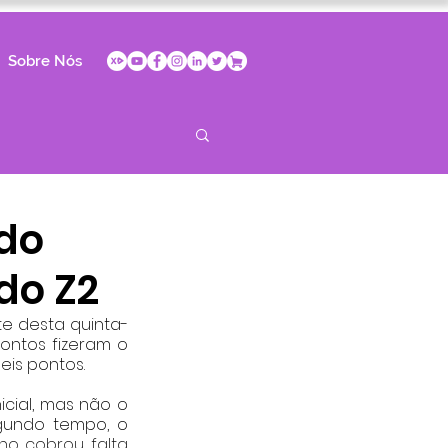
Sobre Nós
do
do Z2
te desta quinta-
ontos fizeram o 
is pontos. 
cial, mas não o 
gundo tempo, o 
ho cobrou falta 