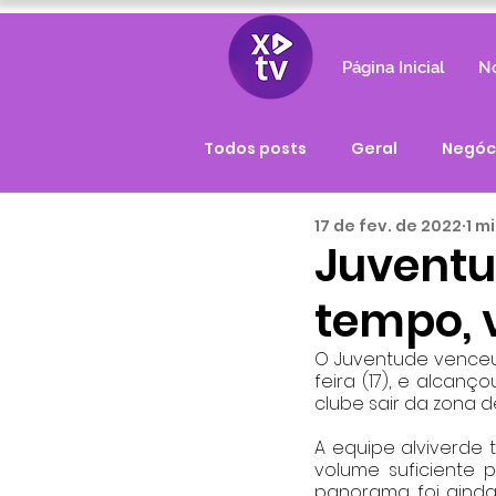
Página Inicial
No
Todos posts
Geral
Negóc
17 de fev. de 2022
1 m
Juventu
tempo, v
O Juventude venceu 
feira (17), e alcan
clube sair da zona d
A equipe alviverde 
volume suficiente 
panorama foi ainda