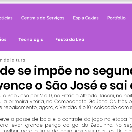
tícias
Centrais de Serviços
Espia Caxias
Portfólio
ios
Tecnologia
Festa da Uva
in de leitura
de se impõe no segun
ence o São José e sai 
o São José por 2 a 0, no Estádio Alfredo Jaconi, na noi
çou a primeira vitória, no Campeonato Gaúcho. Os três p
e rebaixamento, agora, o Verdão é o 10º colocado com se
teve a posse de bola e o controle do jogo na etapa ini
para levar grande perigo ao gol do Zequinha. No se
 melhor para o time da casa, 
Aos seis minutos, Brunin