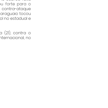
u forte para o 
 contra-ataque 
paraguaio tocou 
l no estadual e 
(21), contra o 
ternacional, no 