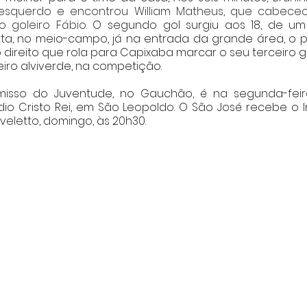
esquerdo e encontrou William Matheus, que cabeceo
 goleiro Fábio. 
O segundo gol surgiu aos 18, de um
itta, no meio-campo, já na entrada da grande área, o 
direito que rola para Capixaba marcar o seu terceiro go
eiro alviverde, na competição.   
sso do Juventude, no Gauchão, é na segunda-feira 
dio Cristo Rei, em São Leopoldo. O São José recebe o In
veletto, domingo, às 20h30. 