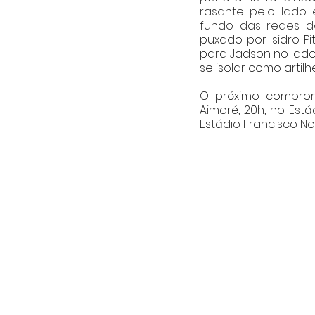
rasante pelo lado 
fundo das redes do
puxado por Isidro P
para Jadson no lado 
se isolar como artilh
O próximo compromi
Aimoré, 20h, no Está
Estádio Francisco No