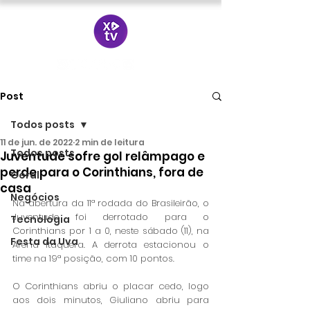
Post
Todos posts
11 de jun. de 2022
2 min de leitura
Todos posts
Juventude sofre gol relâmpago e
perde para o Corinthians, fora de
Geral
casa
Negócios
Na abertura da 11ª rodada do Brasileirão, o 
Juventude foi derrotado para o 
Tecnologia
Corinthians por 1 a 0, neste sábado (11), na 
Festa da Uva
Arena Itaquera. A derrota estacionou o 
time na 19ª posição, com 10 pontos. 
O Corinthians abriu o placar cedo, logo 
aos dois minutos, Giuliano abriu para 