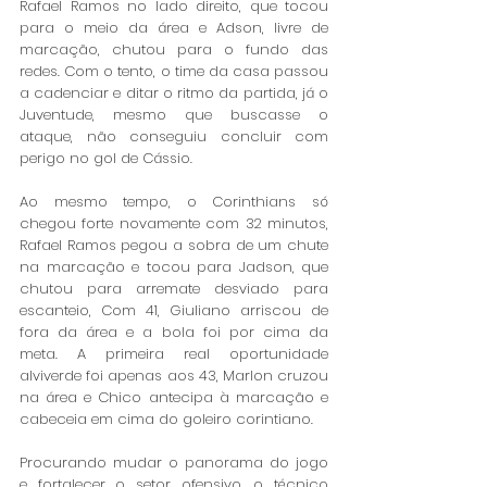
Rafael Ramos no lado direito, que tocou 
para o meio da área e Adson, livre de 
marcação, chutou para o fundo das 
redes. Com o tento, o time da casa passou 
a cadenciar e ditar o ritmo da partida, já o 
Juventude, mesmo que buscasse o 
ataque, não conseguiu concluir com 
perigo no gol de Cássio. 
Ao mesmo tempo, o Corinthians só 
chegou forte novamente com 32 minutos, 
Rafael Ramos pegou a sobra de um chute 
na marcação e tocou para Jadson, que 
chutou para arremate desviado para 
escanteio, Com 41, Giuliano arriscou de 
fora da área e a bola foi por cima da 
meta. A primeira real oportunidade 
alviverde foi apenas aos 43, Marlon cruzou 
na área e Chico antecipa à marcação e 
cabeceia em cima do goleiro corintiano. 
Procurando mudar o panorama do jogo 
e fortalecer o setor ofensivo, o técnico 