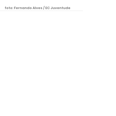
foto: Fernando Alves / EC Juventude 
Ver tudo
Posts recentes