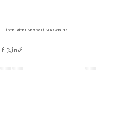
foto: Vitor Soccol / SER Caxias 
Ver tudo
Posts recentes