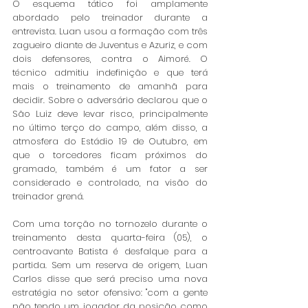
O esquema tático foi amplamente 
abordado pelo treinador durante a 
entrevista. Luan usou a formação com três 
zagueiro diante de Juventus e Azuriz, e com 
dois defensores, contra o Aimoré. O 
técnico admitiu indefinição e que terá 
mais o treinamento de amanhã para 
decidir. Sobre o adversário declarou que o 
São Luiz deve levar risco, principalmente 
no último terço do campo, além disso, a 
atmosfera do Estádio 19 de Outubro, em 
que o torcedores ficam próximos do 
gramado, também é um fator a ser 
considerado e controlado, na visão do 
treinador grená. 
Com uma torção no tornozelo durante o 
treinamento desta quarta-feira (05), o 
centroavante Batista é desfalque para a 
partida. Sem um reserva de origem, Luan 
Carlos disse que será preciso uma nova 
estratégia no setor ofensivo: "com a gente 
não tendo um jogador da posição como 