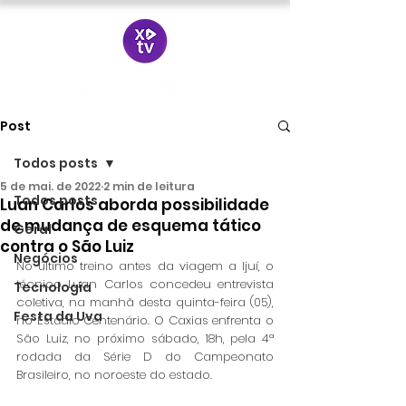
Post
Todos posts
5 de mai. de 2022
2 min de leitura
Todos posts
Luan Carlos aborda possibilidade
de mudança de esquema tático
Geral
contra o São Luiz
Negócios
No último treino antes da viagem a Ijuí, o 
técnico Luan Carlos concedeu entrevista 
Tecnologia
coletiva, na manhã desta quinta-feira (05), 
Festa da Uva
no Estádio Centenário. O Caxias enfrenta o 
São Luiz, no próximo sábado, 18h, pela 4ª 
rodada da Série D do Campeonato 
Brasileiro, no noroeste do estado. 