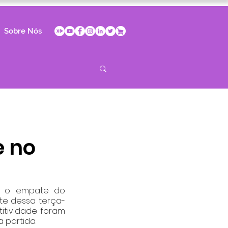
Sobre Nós
e no
er o empate do 
ite dessa terça-
itividade foram 
 partida.  