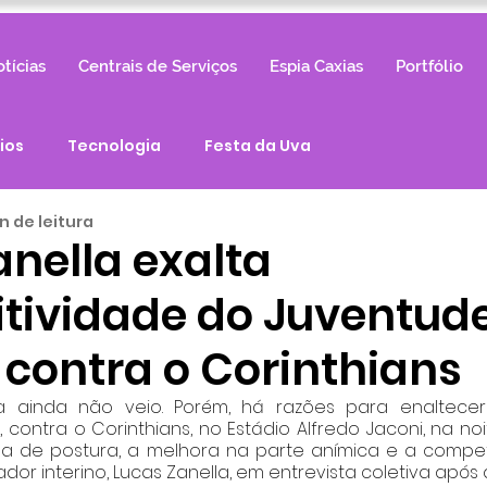
tícias
Centrais de Serviços
Espia Caxias
Portfólio
ios
Tecnologia
Festa da Uva
n de leitura
anella exalta
tividade do Juventud
contra o Corinthians
ria ainda não veio. Porém, há razões para enaltec
 contra o Corinthians, no Estádio Alfredo Jaconi, na no
ça de postura, a melhora na parte anímica e a compet
dor interino, Lucas Zanella, em entrevista coletiva após a