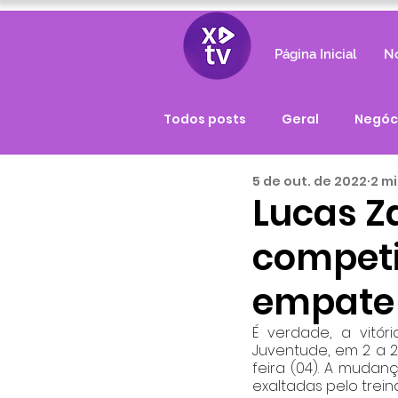
Página Inicial
No
Todos posts
Geral
Negóc
5 de out. de 2022
2 mi
Lucas Z
competi
empate 
É verdade, a vitó
Juventude, em 2 a 2,
feira (04). A mudan
exaltadas pelo treina