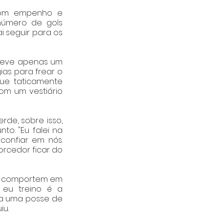
com empenho e 
número de gols 
 seguir para os 
teve apenas um 
as para frear o 
ue taticamente 
om um vestiário 
de, sobre isso, 
o: "Eu falei na 
onfiar em nós. 
rcedor ficar do 
se comportem em 
eu treino é a 
ha uma posse de 
u. 