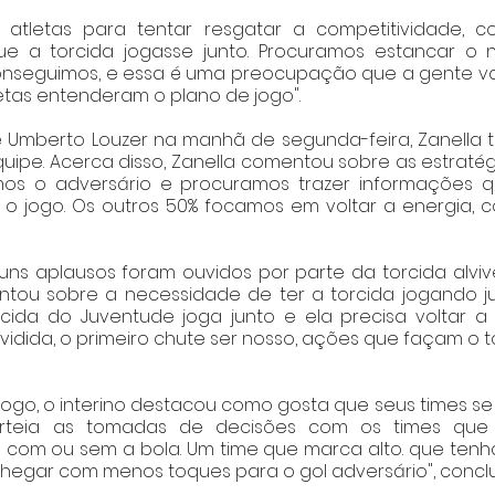
 atletas para tentar resgatar a competitividade, 
e a torcida jogasse junto. Procuramos estancar o 
onseguimos, e essa é uma preocupação que a gente vai
etas entenderam o plano de jogo". 
Umberto Louzer na manhã de segunda-feira, Zanella 
quipe. Acerca disso, Zanella comentou sobre as estratégi
mos o adversário e procuramos trazer informações q
 o jogo. Os outros 50% focamos em voltar a energia, c
guns aplausos foram ouvidos por parte da torcida alviver
tou sobre a necessidade de ter a torcida jogando junt
ida do Juventude joga junto e ela precisa voltar a c
vidida, o primeiro chute ser nosso, ações que façam o to
e jogo, o interino destacou como gosta que seus times 
rteia as tomadas de decisões com os times que 
o com ou sem a bola. Um time que marca alto. que ten
chegar com menos toques para o gol adversário", conclui