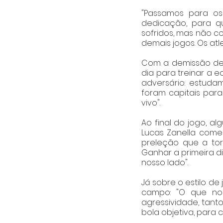
"Passamos para os
dedicação, para qu
sofridos, mas não c
demais jogos. Os atl
Com a demissão de 
dia para treinar a e
adversário: estuda
foram capitais para
vivo". 
Ao final do jogo, al
Lucas Zanella comen
preleção que a torc
Ganhar a primeira di
nosso lado".   
Já sobre o estilo d
campo: "O que no
agressividade, tant
bola objetiva, para 