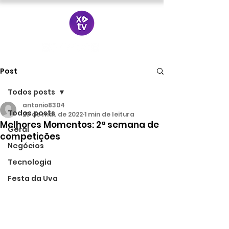
Post
Todos posts
antonio8304
Todos posts
25 de mai. de 2022
1 min de leitura
Melhores Momentos: 2ª semana de
Geral
competições
Negócios
Tecnologia
Festa da Uva