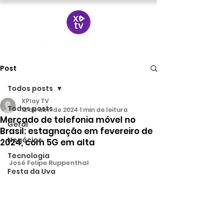
Post
Todos posts
XPlay TV
Todos posts
12 de abr. de 2024
1 min de leitura
Mercado de telefonia móvel no
Geral
Brasil: estagnação em fevereiro de
Negócios
2024, com 5G em alta
Tecnologia
José Felipe Ruppenthal
Festa da Uva