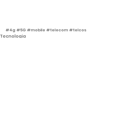
#4g
#5G
#mobile
#telecom
#telcos
Tecnologia
Ver tudo
Posts recentes