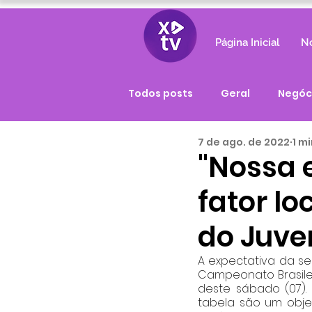
Página Inicial
No
Todos posts
Geral
Negóc
7 de ago. de 2022
1 m
"Nossa e
fator lo
do Juve
A expectativa da se
Campeonato Brasilei
deste sábado (07).
tabela são um objet