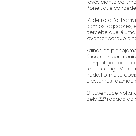
revés diante do time
Pioner, que concedeu
"A derrota foi horrí
com os jogadores, e
percebe que é uma s
levantar porque ai
Falhas no planejam
ótica, eles contribu
competição para cor
tente corrigir Mas 
nada. Foi muito aba
e estamos fazendo de
O Juventude volta a
pela 22ª rodada da 