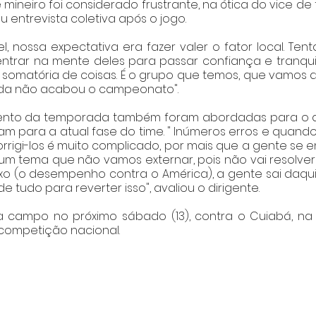
 mineiro foi considerado frustrante, na ótica do vice de 
 entrevista coletiva após o jogo. 
vel, nossa expectativa era fazer valer o fator local. Te
ntrar na mente deles para passar confiança e tranquili
omatória de coisas. É o grupo que temos, que vamos a
nda não acabou o campeonato". 
ento da temporada também foram abordadas para o dir
íram para a atual fase do time. " Inúmeros erros e quand
rigi-los é muito complicado, por mais que a gente se en
é um tema que não vamos externar, pois não vai resolve
ixo (o desempenho contra o América), a gente sai daq
 tudo para reverter isso", avaliou o dirigente.  
 campo no próximo sábado (13), contra o Cuiabá, na A
competição nacional. 