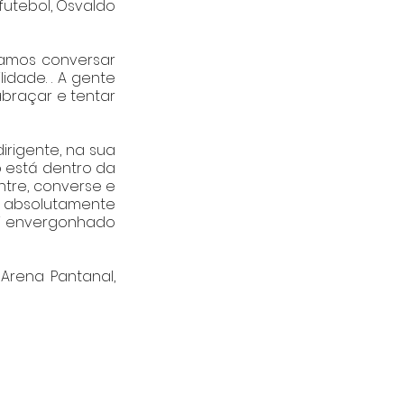
futebol, Osvaldo 
ntamos conversar 
dade. . A gente 
braçar e tentar 
igente, na sua 
o está dentro da 
tre, converse e 
r absolutamente 
ui envergonhado 
rena Pantanal, 