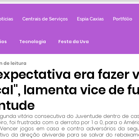
tícias
Centrais de Serviços
Espia Caxias
Portfólio
ios
Tecnologia
Festa da Uva
in de leitura
xpectativa era fazer v
cal", lamenta vice de f
ntude
gunda vitória consecutiva do Juventude dentro de casa
ro, foi frustrada com a derrota por 1 a 0, para o Améri
 Vencer jogos em casa e contra adversários da seg
ivo da direção alviverde para se salvar do rebaixamen