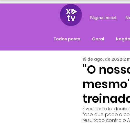
Página Inicial
No
Todos posts
Geral
Negóc
19 de ago. de 2022
2 m
"O noss
mesmo",
treinad
É véspera de decisão
fase que pode o col
resultado contra o A