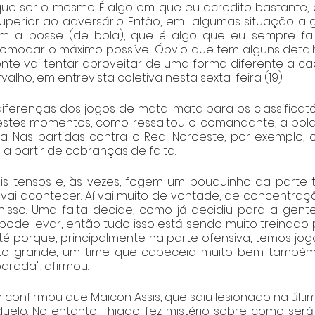
ue ser o mesmo. É algo em que eu acredito bastante, 
superior ao adversário. Então, em  algumas situação a 
com a posse (de bola), que é algo que eu sempre falo
ncomodar o máximo possível. Óbvio que tem alguns detal
nte vai tentar aproveitar de uma forma diferente a cada
alho, em entrevista coletiva nesta sexta-feira (19).
iferenças dos jogos de mata-mata para os classificatóri
Nestes momentos, como ressaltou o comandante, a bol
a. Nas partidas contra o Real Noroeste, por exemplo, o
 partir de cobranças de falta. 
is tensos e, às vezes, fogem um pouquinho da parte t
vai acontecer. Aí vai muito de vontade, de concentração
isso. Uma falta decide, como já decidiu para a gente
pode levar, então tudo isso está sendo muito treinado
Até porque, principalmente na parte ofensiva, temos jo
o grande, um time que cabeceia muito bem também. 
parada", afirmou.
onfirmou que Maicon Assis, que saiu lesionado na última 
uelo. No entanto, Thiago fez mistério sobre como ser