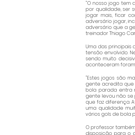
"O nosso jogo tem q
por qualidade, ser 
jogar mais, ficar 
adversário jogar, i
adversário que a ge
treinador Thiago Carv
Uma das principais d
tensão envolvido. 
sendo muito decisiv
aconteceram foram a
"Estes jogos são ma
gente acredita que 
bola parada entra n
gente levou não se 
que faz diferença. 
uma qualidade muit
vários gols de bola 
O professor também c
disposição para o d