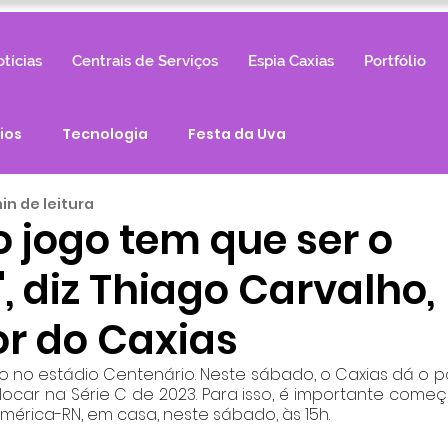
tícias
Centrais de Serviços
Espia Caxias
Portfólio
ios
Tecnologia
Festa da Uva
in de leitura
o jogo tem que ser o
 diz Thiago Carvalho,
or do Caxias
 no estádio Centenário. Neste sábado, o Caxias dá o pon
ocar na Série C de 2023. Para isso, é importante com
mérica-RN, em casa, neste sábado, às 15h. 