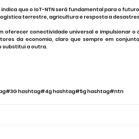
 indica que o IoT-NTN será fundamental para o futuro
ogística terrestre, agricultura e resposta a desastres
 oferecer conectividade universal e impulsionar o 
etores da economia, claro que sempre em conjunto
 substitui a outra.
tag#3G
hashtag#4g
hashtag#5g
hashtag#ntn