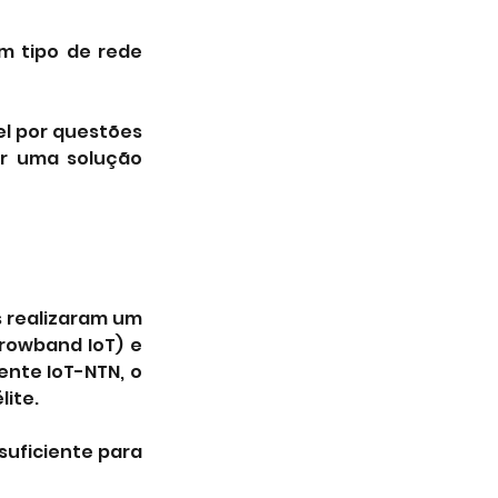
m tipo de rede 
el por questões 
er uma solução 
 realizaram um 
owband IoT) e 
te IoT-NTN, o 
lite.
uficiente para 