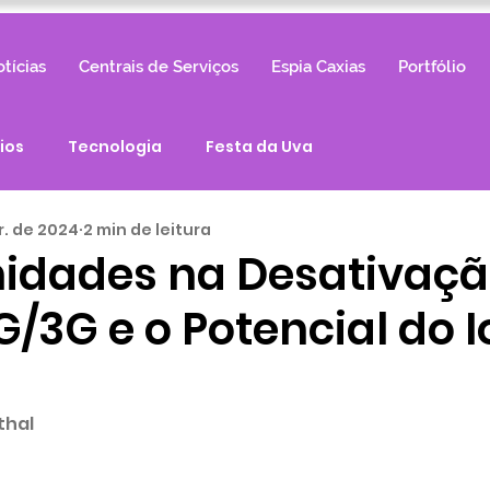
tícias
Centrais de Serviços
Espia Caxias
Portfólio
ios
Tecnologia
Festa da Uva
r. de 2024
2 min de leitura
idades na Desativaçã
/3G e o Potencial do I
thal