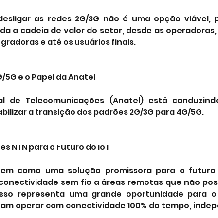
esligar as redes 2G/3G não é uma opção viável, po
a a cadeia de valor do setor, desde as operadoras, 
radoras e até os usuários finais.
/5G e o Papel da Anatel
al de Telecomunicações (Anatel) está conduzind
bilizar a transição dos padrões 2G/3G para 4G/5G. 
es NTN para o Futuro do IoT
gem como uma solução promissora para o futuro 
 conectividade sem fio a áreas remotas que não po
 Isso representa uma grande oportunidade para o s
riam operar com conectividade 100% do tempo, inde