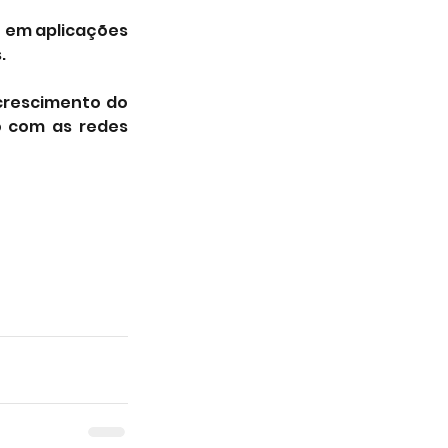
 em aplicações 
.
crescimento do 
 com as redes 