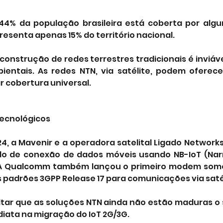
44% da população brasileira está coberta por algu
resenta apenas 15% do território nacional. 
 construção de redes terrestres tradicionais é inviáv
ientais. As redes NTN, via satélite, podem oferec
r cobertura universal.
Tecnológicos
4, a Mavenir e a operadora satelital Ligado Networks
o de conexão de dados móveis usando NB-IoT (Narr
. A Qualcomm também lançou o primeiro modem somen
s padrões 3GPP Release 17 para comunicações via saté
ltar que as soluções NTN ainda não estão maduras o s
iata na migração do IoT 2G/3G. 