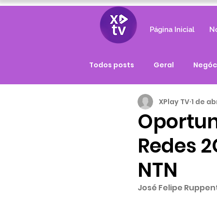
Página Inicial
No
Todos posts
Geral
Negóc
XPlay TV
1 de ab
Oportun
Redes 2G
NTN
José Felipe Ruppen