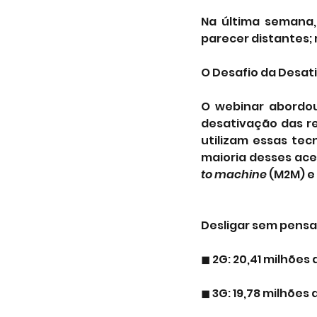
Na última semana, 
parecer distantes;
O Desafio da Desat
O webinar abordou
desativação das red
utilizam essas tec
maioria desses ace
to machine
 (M2M) e
Desligar sem pensa
◼ 2G: 20,41 milhões
◼ 3G: 19,78 milhões 