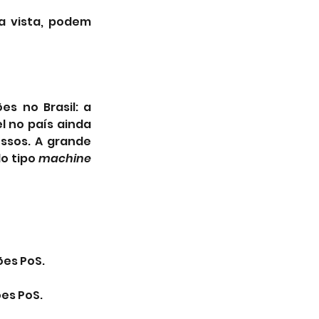
a vista, podem 
 no Brasil: a 
 no país ainda 
ssos. A grande 
 tipo 
machine 
ões PoS.
ões PoS.