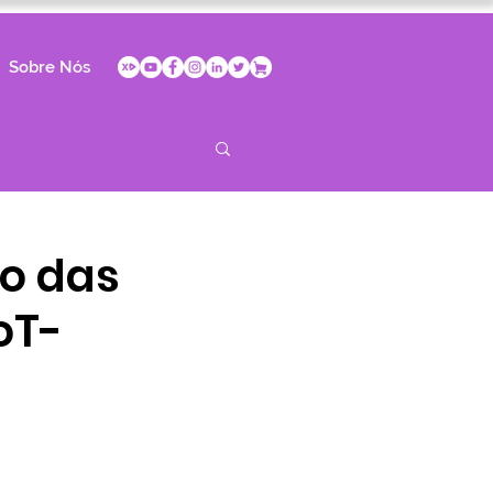
Sobre Nós
o das
oT-