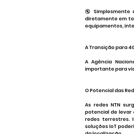
🔇 Simplesmente d
diretamente em tod
equipamentos, integ
A Transição para 4G
A Agência Nacion
importante para via
O Potencial das Red
As redes NTN sur
potencial de levar
redes terrestres.
soluções IoT pode
da localização.