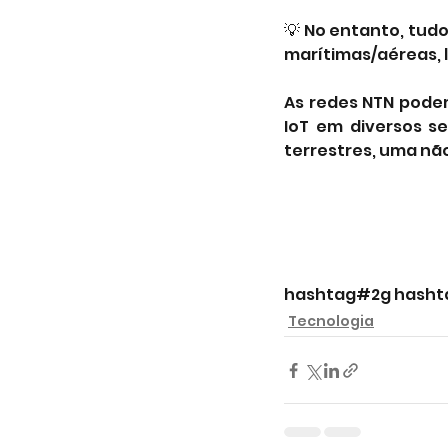
💡 No entanto, tudo
marítimas/aéreas, l
As redes NTN podem
IoT em diversos s
terrestres, uma não
hashtag#2g
hash
Tecnologia