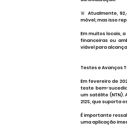
🚨 Atualmente, 92,
móvel, mas isso rep
Em muitos locais, a
financeiras ou amb
viável para alcança
Testes e Avanços 
Em fevereiro de 202
teste bem-sucedid
um satélite (NTN)
212S, que suporta o
É importante ressa
uma aplicação imed