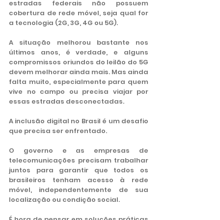
estradas federais não possuem 
cobertura de rede móvel, seja qual for 
a tecnologia (2G, 3G, 4G ou 5G).
A situação melhorou bastante nos 
últimos anos, é verdade, e alguns 
compromissos oriundos do leilão do 5G 
devem melhorar ainda mais. Mas ainda 
falta muito, especialmente para quem 
vive no campo ou precisa viajar por 
essas estradas desconectadas.
A inclusão digital no Brasil é um desafio 
que precisa ser enfrentado.
O governo e as empresas de 
telecomunicações precisam trabalhar 
juntos para garantir que todos os 
brasileiros tenham acesso à rede 
móvel, independentemente de sua 
localização ou condição social.
É hora de pensar em soluções práticas 