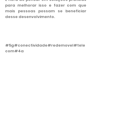
para melhorar isso e fazer com que 
mais pessoas possam se beneficiar 
desse desenvolvimento.
#5g
#conectividade
#redemovel
#tele
com
#4g
Tecnologia
Ver tudo
Posts recentes