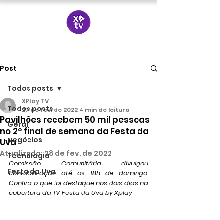
Post
Todos posts
XPlay TV
Todos posts
27 de fev. de 2022
4 min de leitura
Pavilhões recebem 50 mil pessoas
Geral
no 2º final de semana da Festa da
Negócios
Uva
Atualizado:
28 de fev. de 2022
Tecnologia
Comissão Comunitária divulgou 
Festa da Uva
contabilização até as 18h de domingo. 
Confira o que foi destaque nos dois dias na 
cobertura da TV Festa da Uva by Xplay 