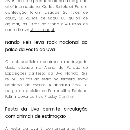
26. A receita e produção ficou a cargo do 
chef internacional Carlos Bertolazzi. Para a 
confecção foram usados 120 litros de 
água, 50 quilos de sagu, 80 quilos de 
açúcar, 250 litros de vinho e 40 litros de 
suco de uva.
Assista aqui.
Nando Reis leva rock nacional ao 
palco da Festa da Uva
O rock brasileiro adentrou a madrugada 
deste sábado na Arena do Parque de 
Exposições da Festa da Uva. Nando Reis 
reuniu os fãs do estilo no terceiro show 
nacional do evento. A abertura ficou a 
cargo do prefeito de Farroupilha Fabiano 
Feltrin, cover de Elvis Presley. 
Confira!
Festa da Uva permite circulação 
com animais de estimação
A Festa da Uva é comunitária também 