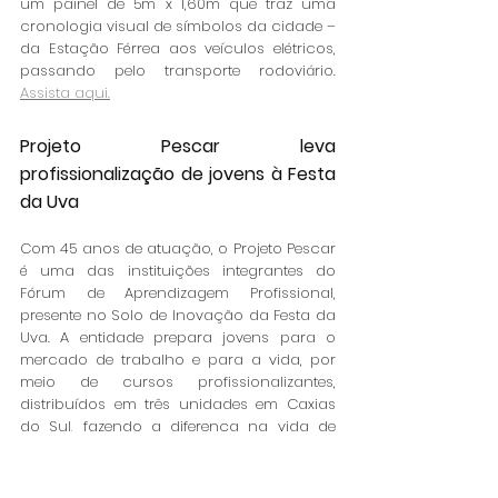
um painel de 5m x 1,60m que traz uma 
cronologia visual de símbolos da cidade – 
da Estação Férrea aos veículos elétricos, 
passando pelo transporte rodoviário. 
Assista aqui.
Projeto Pescar leva 
profissionalização de jovens à Festa 
da Uva
Com 45 anos de atuação, o Projeto Pescar 
é uma das instituições integrantes do 
Fórum de Aprendizagem Profissional, 
presente no Solo de Inovação da Festa da 
Uva. A entidade prepara jovens para o 
mercado de trabalho e para a vida, por 
meio de cursos profissionalizantes, 
distribuídos em três unidades em Caxias 
do Sul, fazendo a diferença na vida de 
muitas famílias. 
Assista aqui.
Escola do Chimarrão ensina 36 tipos 