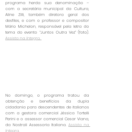
programa herda sua denominação – 
com a secretária municipal da Cultura, 
Aline Zilli, também diretora geral dos 
desfiles, e com o professor e compositor 
Mário Michelon, responsável pela letra do 
tema do evento “Juntos Outra Vez” (foto). 
Assista na íntegra. 
No domingo, o programa tratou da 
obtenção e benefícios da dupla 
cidadania para descendentes de italianos 
com a gestora comercial Jéssica Tortelli 
Perini e o assessor comercial Cesar Viana, 
da Nostrali Assessoria Italiana. 
Assista na 
íntegra. 