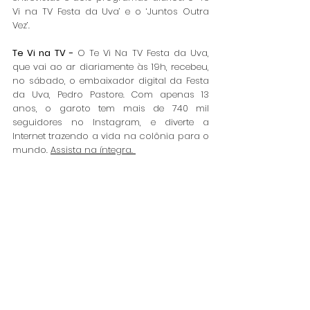
Vi na TV Festa da Uva’ e o ‘Juntos Outra 
Vez’.
Te Vi na TV -
 O Te Vi Na TV Festa da Uva, 
que vai ao ar diariamente às 19h, recebeu, 
no sábado, o embaixador digital da Festa 
da Uva, Pedro Pastore. Com apenas 13 
anos, o garoto tem mais de 740 mil 
seguidores no Instagram, e diverte a 
Internet trazendo a vida na colônia para o 
mundo. 
Assista na íntegra. 