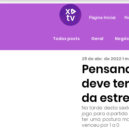
Página Inicial
No
Todos posts
Geral
Negóc
29 de abr. de 2022
1 m
Pensand
deve te
da estre
Na tarde desta sexta
jogo para a partida 
ter uma postura mai
venceu por 1 a 0.