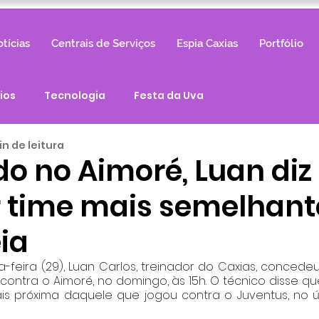
tícias
Centrais de Serviços
Espia Caxias
Portfólio
ios
Tecnologia
Festa da Uva
in de leitura
o no Aimoré, Luan diz
r time mais semelhant
ia
-feira (29), Luan Carlos, treinador do Caxias, concedeu
contra o Aimoré, no domingo, às 15h. O técnico disse qu
s próxima daquele que jogou contra o Juventus, no úl