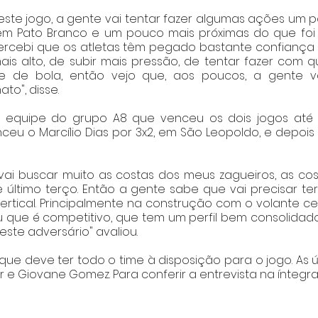
 este jogo, a gente vai tentar fazer algumas ações um p
 em Pato Branco e um pouco mais próximas do que foi f
Percebi que os atletas têm pegado bastante confiança
is alto, de subir mais pressão, de tentar fazer com q
 de bola, então vejo que, aos poucos, a gente va
to", disse.
a equipe do grupo A8 que venceu os dois jogos até
eu o Marcílio Dias por 3x2, em São Leopoldo, e depois o
vai buscar muito as costas dos meus zagueiros, as co
ltimo terço. Então a gente sabe que vai precisar ter
ertical. Principalmente na construção com o volante cent
u que é competitivo, que tem um perfil bem consolidad
este adversário" avaliou. 
ue deve ter todo o time à disposição para o jogo. As 
 e Giovane Gomez. Para conferir a entrevista na íntegra