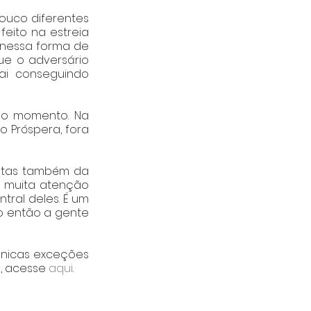
ouco diferentes 
eito na estreia 
 nessa forma de 
ue o adversário 
i conseguindo 
 o momento. Na 
 Próspera, fora 
stas também da 
 muita atenção 
ral deles. É um 
o então a gente 
únicas exceções 
, acesse 
aqui
.