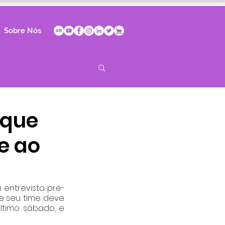
Sobre Nós
 que
e ao
 entrevista pré-
e seu time deve 
timo sábado, e 