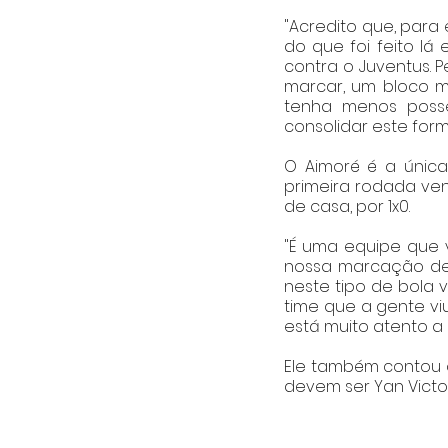
"Acredito que, para
do que foi feito lá
contra o Juventus. 
marcar, um bloco ma
tenha menos posse
consolidar este forma
O Aimoré é a únic
primeira rodada venc
de casa, por 1x0.
"É uma equipe que 
nossa marcação de ú
neste tipo de bola v
time que a gente vi
está muito atento a 
Ele também contou q
devem ser Yan Victor